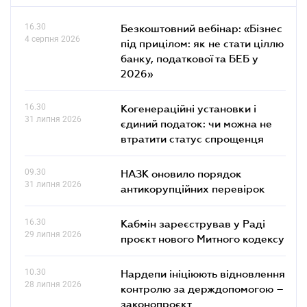
16.30
Безкоштовний вебінар: «Бізнес
4 серпня 2026
під прицілом: як не стати ціллю
банку, податкової та БЕБ у
2026»
16.30
Когенераційні установки і
31 липня 2026
єдиний податок: чи можна не
втратити статус спрощенця
09.30
НАЗК оновило порядок
31 липня 2026
антикорупційних перевірок
16.30
Кабмін зареєстрував у Раді
29 липня 2026
проєкт нового Митного кодексу
10.30
Нардепи ініціюють відновлення
28 липня 2026
контролю за держдопомогою –
законопроєкт