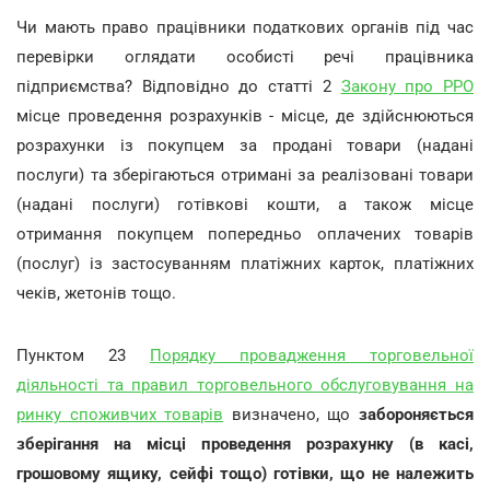
Чи мають право працівники податкових органів під час
перевірки оглядати особисті речі працівника
підприємства? Відповідно до статті 2
Закону про РРО
місце проведення розрахунків - місце, де здійснюються
розрахунки із покупцем за продані товари (надані
послуги) та зберігаються отримані за реалізовані товари
(надані послуги) готівкові кошти, а також місце
отримання покупцем попередньо оплачених товарів
(послуг) із застосуванням платіжних карток, платіжних
чеків, жетонів тощо.
Пунктом 23
Порядку провадження торговельної
діяльності та правил торговельного обслуговування на
ринку споживчих товарів
визначено, що
забороняється
зберігання на місці проведення розрахунку (в касі,
грошовому ящику, сейфі тощо) готівки, що не належить