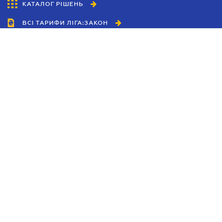
КАТАЛОГ РІШЕНЬ
ВСІ ТАРИФИ ЛІГА:ЗАКОН
Співробітництво
Агенти
Дилери
Політика конфіденційності
Умови використання сайту
Реклама
Блог
Новини компанії
Керівництва
Каталоги компаній
Теми в центрі уваги