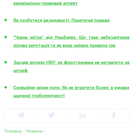
кримінально-правовий аспект
Як позбутися ризиковості. Практичні поради
"Чорна мітка" від Нацбанку. Що таке небездоганна
ділова репутація та як вона змінює правила гри
Заходи впливу НБУ: як фінустановам не натрапити на
штраф
Санкційне мінне поле. Як не втратити бізнес в умовах
шаленої турбулентності
Головна
/
Новини
/