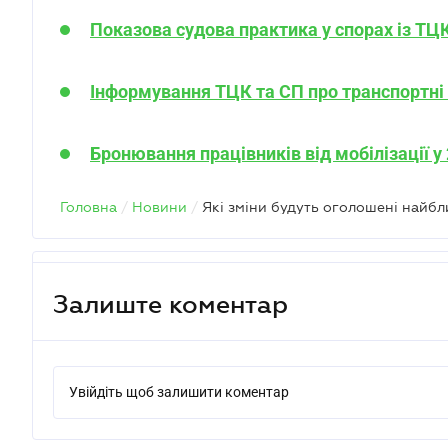
Показова судова практика у спорах із ТЦК
Інформування ТЦК та СП про транспортні з
Бронювання працівників від мобілізації у 2
Головна
/
Новини
/
Залиште коментар
Увійдіть щоб залишити коментар