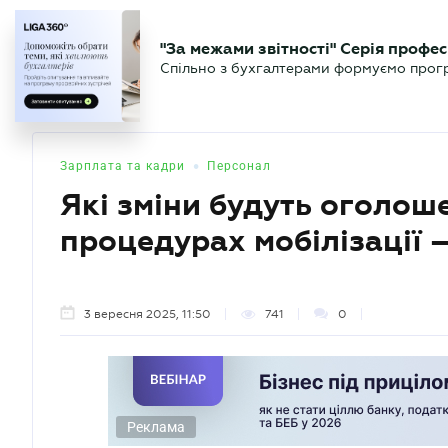
БІЗНЕСУ
ЮРИСТУ
БУ
"За межами звітності" Серія профес
БУХГАЛТЕР
Новини
Аналітика
Календа
Спільно з бухгалтерами формуємо програ
.UA
•
Зарплата та кадри
Персонал
Які зміни будуть оголош
процедурах мобілізації 
3 вересня 2025, 11:50
741
0
Реклама