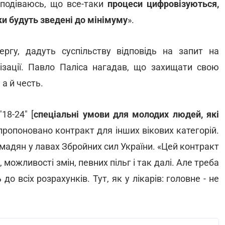
сподіваюсь, що все-таки
процеси цифровізуються,
и будуть зведені до мінімуму
».
ергу, дадуть суспільству відповідь на запит на
лізації. Павло Паліса нагадав, що захищати свою
 а й честь.
18-24" [
спеціальні умови для молодих людей, які
апропоновано контракт для інших вікових категорій.
мадян у лавах Збройних сил України. «Цей контракт
можливості змін, певних пільг і так далі. Але треба
 всіх розрахунків. Тут, як у лікарів: головне - не