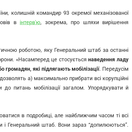
їни, колишній командир 93 окремої механізованої
повів в
інтерв'ю
, зокрема, про шляхи вирішення
тичною роботою, яку Генеральний штаб за останні
оборони. «Насамперед це стосується
наведення ладу
бо громадян, які підлягають мобілізації
. Передусім
і дозволять а) максимально прибрати всі корупційні
и до питань мобілізації загалом. Упорядкувати й
юватися в подробиці, але найближчим часом ті всі
ни і Генеральний штаб. Вони зараз “допилюються”.