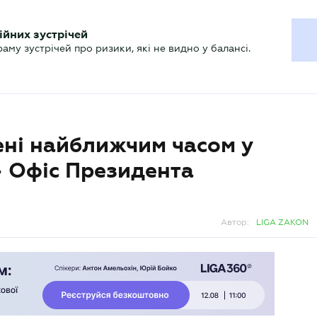
ХГАЛТЕРУ
ійних зустрічей
р
Актуально
му зустрічей про ризики, які не видно у балансі.
ені найближчим часом у
– Офіс Президента
Автор:
LIGA ZAKON