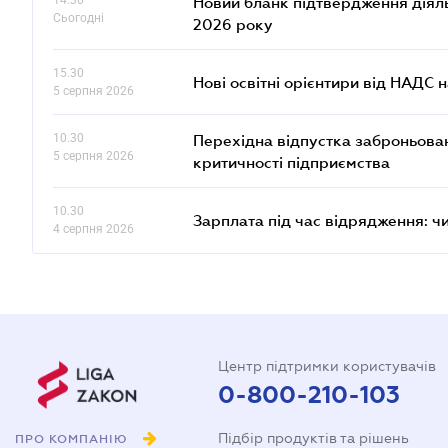
14.30
Новий бланк підтвердження діяльн
Сьогодні
2026 року
15.30
Нові освітні орієнтири від НАДС н
5 серпня 2026
10.30
Перехідна відпустка заброньовано
5 серпня 2026
критичності підприємства
10.30
Зарплата під час відрядження: ч
4 серпня 2026
Центр підтримки користувачів
0-800-210-103
Підбір продуктів та рішень
ПРО КОМПАНІЮ