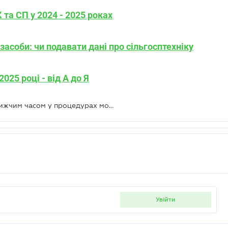
 та СП у 2024 - 2025 роках
асоби: чи подавати дані про сільгосптехніку
025 році - від А до Я
Які зміни будуть оголошені найближчим часом у процедурах мобілізації – Офіс Президента
увійти