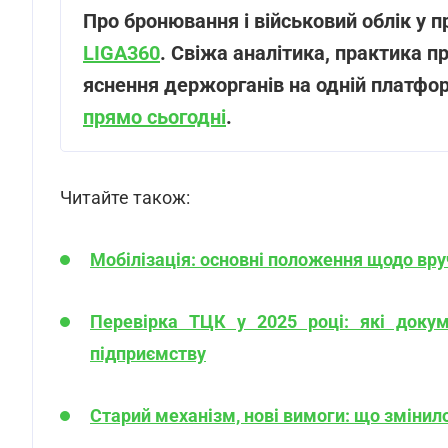
Про бронювання і військовий облік у п
LIGA360
. Свіжа аналітика, практика п
яснення держорганів на одній платфо
прямо сьогодні
.
Читайте також:
Мобілізація: основні положення щодо вр
Перевірка ТЦК у 2025 році: які докум
підприємству
Старий механізм, нові вимоги: що змінило