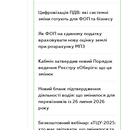
Цифровізація ПДВ: які системні
зміни готують для ФОП та бізнесу
Як ФОП на єдиному податку
враховувати нову оцінку землі
при розрахунку МПЗ
Кабмін затвердив новий Порядок
ведення Реєстру «Оберіг»: що це
змінює
Новий бланк підтвердження
діяльності водія: що змінилося для
перевізників із 26 липня 2026
року
Безкоштовний вебінар: «ТЦУ-2025:
хто має звітувати, що змінилося та