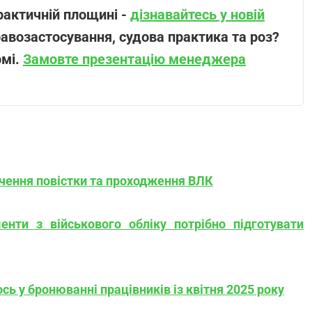
рактичній площині -
дізнавайтесь у новій
равозастосування, судова практика та роз?
рмі.
Замовте презентацію менеджера
учення повістки та проходження ВЛК
енти з військового обліку потрібно підготувати
сь у бронюванні працівників із квітня 2025 року