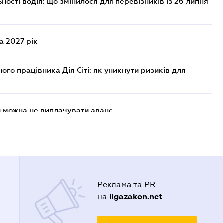
ості водія: що змінилося для перевізників із 26 липня
а 2027 рік
го працівника Дія Сіті: як уникнути ризиків для
и можна не виплачувати аванс
Реклама та PR
ligazakon.net
на