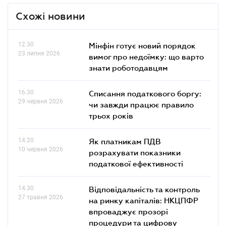
Схожі новини
12.30
Мінфін готує новий порядок
23 липня 2026
вимог про недоїмку: що варто
знати роботодавцям
16.30
Списання податкового боргу:
29 червня 2026
чи завжди працює правило
трьох років
14.20
Як платникам ПДВ
10 червня 2026
розрахувати показники
податкової ефективності
14.30
Відповідальність та контроль
27 травня 2026
на ринку капіталів: НКЦПФР
впроваджує прозорі
процедури та цифрову