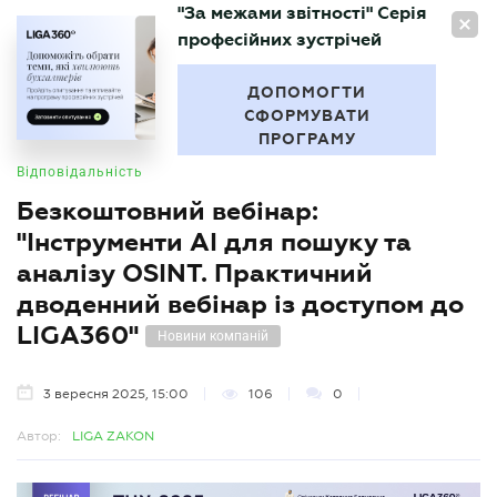
"За межами звітності" Серія
UA
професійних зустрічей
БУХГАЛТЕР
.UA
ДОПОМОГТИ
СФОРМУВАТИ
ПРОГРАМУ
Відповідальність
Безкоштовний вебінар:
"Інструменти АІ для пошуку та
аналізу OSINT. Практичний
дводенний вебінар із доступом до
LIGA360"
Новини компаній
3 вересня 2025, 15:00
106
0
Автор:
LIGA ZAKON