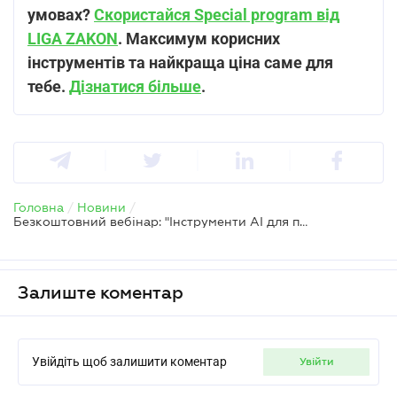
умовах?
Скористайся Special program від
LIGA ZAKON
. Максимум корисних
інструментів та найкраща ціна саме для
тебе.
Дізнатися більше
.
Головна
/
Новини
/
Безкоштовний вебінар: "Інструменти АІ для пошуку та аналізу OSINT. Практичний дводенний вебінар із доступом до LIGA360"
Залиште коментар
Увійдіть щоб залишити коментар
увійти