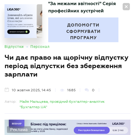
"За межами звітності" Серія
UA
професійних зустрічей
БУХГАЛТЕР
.UA
ДОПОМОГТИ
СФОРМУВАТИ
ПРОГРАМУ
•
Відпустки
Персонал
Чи дає право на щорічну відпустку
період відпустки без збереження
зарплати
10 жовтня 2025, 14:45
1685
0
Автор:
Майя Мальцева, провідний бухгалтер-аналітик
"Бухгалтер.UA"
Реклама