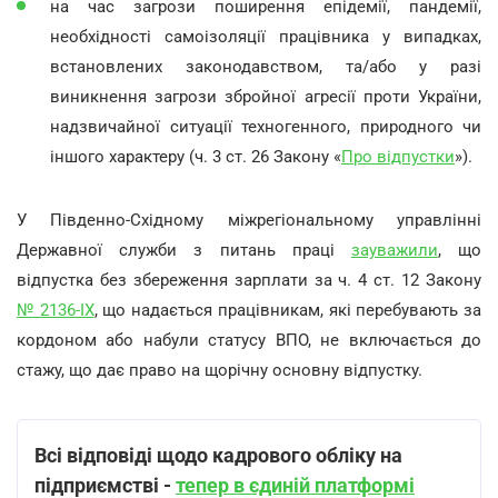
на час загрози поширення епідемії, пандемії,
необхідності самоізоляції працівника у випадках,
встановлених законодавством, та/або у разі
виникнення загрози збройної агресії проти України,
надзвичайної ситуації техногенного, природного чи
іншого характеру (ч. 3 ст. 26 Закону «
Про відпустки
»).
У Південно-Східному міжрегіональному управлінні
Державної служби з питань праці
зауважили
, що
відпустка без збереження зарплати за ч. 4 ст. 12 Закону
№ 2136-IX
, що надається працівникам, які перебувають за
кордоном або набули статусу ВПО, не включається до
стажу, що дає право на щорічну основну відпустку.
Всі відповіді щодо кадрового обліку на
підприємстві -
тепер в єдиній платформі