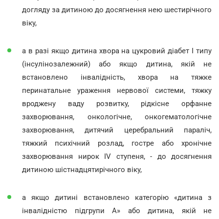
догляду за дитиною до досягнення нею шестирічного
віку,
а в разі якщо дитина хвора на цукровий діабет I типу
(інсулінозалежний) або якщо дитина, якій не
встановлено інвалідність, хвора на тяжке
перинатальне ураження нервової системи, тяжку
вроджену ваду розвитку, рідкісне орфанне
захворювання, онкологічне, онкогематологічне
захворювання, дитячий церебральний параліч,
тяжкий психічний розлад, гостре або хронічне
захворювання нирок IV ступеня, - до досягнення
дитиною шістнадцятирічного віку,
а якщо дитині встановлено категорію «дитина з
інвалідністю підгрупи А» або дитина, якій не