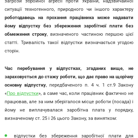
загрози збройної агресії проти України, надзвичайної
ситуації техногенного, природного чи іншого характеру
роботодавець на прохання працівника може надавати
йому відпустку без збереження заробітної плати без
обмеження строку
, визначеного частиною першою цієї
статті. Тривалість такої відпустки визначається угодою
сторін.
Час перебування у відпустках, згаданих вище, не
зараховується до стажу роботи, що дає право на щорічну
основну відпустку
, передбаченого п. 4 ч. 1 ст.9 Закону
«
Про відпустки
», а саме час, коли працівник фактично не
працював, але за ним зберігалося місце роботи (посада) і
йому не виплачувалася заробітна плата у порядку,
визначеному ст. 25 і 26 цього Закону, за винятком:
відпустки без збереження заробітної плати для