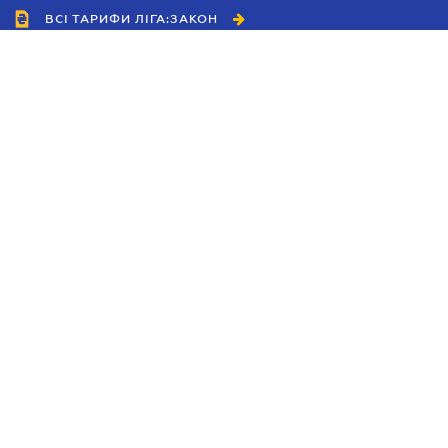
ВСІ ТАРИФИ ЛІГА:ЗАКОН
Співробітництво
Агенти
Дилери
Політика конфіденційності
Умови використання сайту
Реклама
Блог
Новини компанії
Керівництва
Каталоги компаній
Теми в центрі уваги
Підтримка та контакти