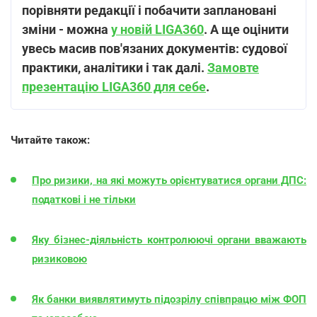
порівняти редакції і побачити заплановані
зміни - можна
у новій LIGA360
. А ще оцінити
увесь масив пов'язаних документів: судової
практики, аналітики і так далі.
Замовте
презентацію LIGA360 для себе
.
Читайте також:
Про ризики, на які можуть орієнтуватися органи ДПС:
податкові і не тільки
Яку бізнес-діяльність контролюючі органи вважають
ризиковою
Як банки виявлятимуть підозрілу співпрацю між ФОП