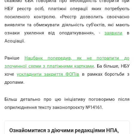
скажімо ЄБА говорила про необхідність створити при
НБУ реєстр осіб, платіжні операції яких потребують
посиленого контролю. «Реєстр дозволить своєчасно
виявляти та обмежувати діяльність суб'єктів, які мають
ознаки ухилення від оподаткування», -
заявили
в
Асоціації.
Раніше
Нацбанк попередив, як не потрапити до
злочинної схеми з платіжними картками
. Ба більше, НБУ
хоче
ускладнити закриття ФОПів
в рамках боротьби з
дропами.
Більш детально про цю ініціативу поговоримо після
оприлюднення тексту законопроєкту №14161.
Ознайомитися з діючими редакціями НПА,