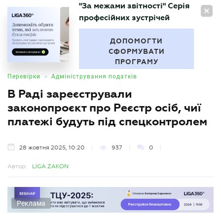
"За межами звітності" Серія
UA
професійних зустрічей
БУХГАЛТЕР
.UA
ДОПОМОГТИ
СФОРМУВАТИ
ПРОГРАМУ
•
Перевірки
Адміністрування податків
В Раді зареєстрували
законопроєкт про Реєстр осіб, чиї
платежі будуть під спецконтролем
28 жовтня 2025, 10:20
937
0
Автор:
LIGA ZAKON
Реклама