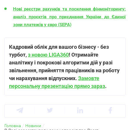
Нові реєстри рахунків та посилення фінмоніторингу:
аналіз проєктів про приєднання України до Єдиної
зони платежів у євро (SEPA)
Кадровий облік для вашого бізнесу
-
без
турбот,
з новою LIGA360
! Отримайте
аналітику і покрокові алгоритми дій у разі
звільнення, прийняття працівників на роботу
чи нарахування відпускних.
Замовте
персональну презентацію прямо зараз
.
Головна
/
Новини
/