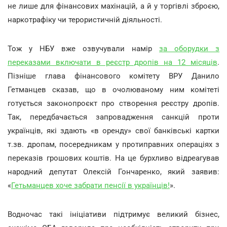
не лише для фінансових махінацій, а й у торгівлі зброєю,
наркотрафіку чи терористичній діяльності.
Тож у НБУ вже озвучували намір
за оборудки з
переказами включати в реєстр дропів на 12 місяців
.
Пізніше глава фінансового комітету ВРУ Данило
Гетманцев сказав, що в очолюваному ним комітеті
готується законопроєкт про створення реєстру дропів.
Так, передбачається запровадження санкцій проти
українців, які здають «в оренду» свої банківські картки
т.зв. дропам, посередникам у протиправних операціях з
переказів грошових коштів. На це бурхливо відреагував
народний депутат Олексій Гончаренко, який заявив:
«
Гетьманцев хоче забрати пенсії в українців!
».
Водночас такі ініціативи підтримує великий бізнес,