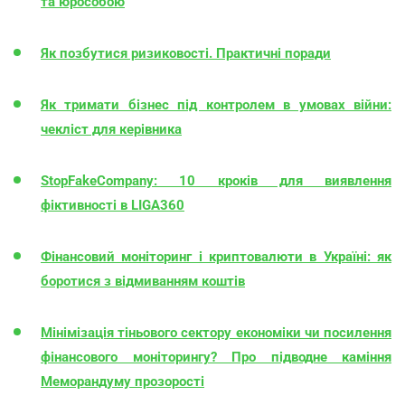
та юрособою
Як позбутися ризиковості. Практичні поради
Як тримати бізнес під контролем в умовах війни:
чекліст для керівника
StopFakeCompany: 10 кроків для виявлення
фіктивності в LIGA360
Фінансовий моніторинг і криптовалюти в Україні: як
боротися з відмиванням коштів
Мінімізація тіньового сектору економіки чи посилення
фінансового моніторингу? Про підводне каміння
Меморандуму прозорості