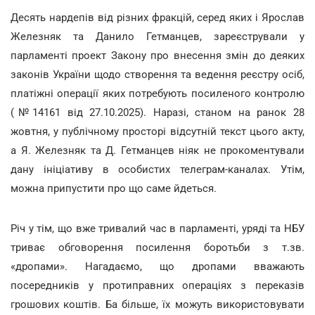
Десять нардепів від різних фракцій, серед яких і Ярослав
Железняк та Данило Гетманцев, зареєстрували у
парламенті проект Закону про внесення змін до деяких
законів України щодо створення та ведення реєстру осіб,
платіжні операції яких потребують посиленого контролю
(№14161 від 27.10.2025). Наразі, станом на ранок 28
жовтня, у публічному просторі відсутній текст цього акту,
а Я. Железняк та Д. Гетманцев ніяк не прокоментували
дану ініціативу в особистих телеграм-каналах. Утім,
можна припустити про що саме йдеться.
Річ у тім, що вже тривалий час в парламенті, уряді та НБУ
триває обговорення посилення боротьби з т.зв.
«дропами». Нагадаємо, що дропами вважають
посередників у протиправних операціях з переказів
грошових коштів. Ба більше, їх можуть використовувати