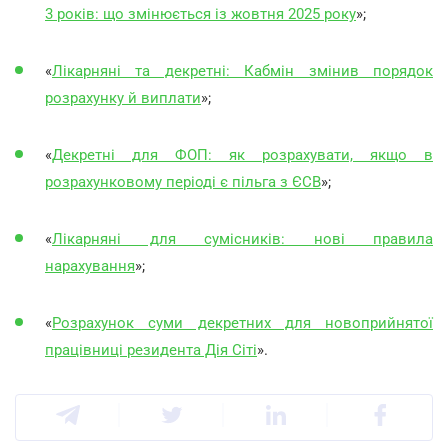
3 років: що змінюється із жовтня 2025 року
»;
«
Лікарняні та декретні: Кабмін змінив порядок
розрахунку й виплати
»;
«
Декретні для ФОП: як розрахувати, якщо в
розрахунковому періоді є пільга з ЄСВ
»;
«
Лікарняні для сумісників: нові правила
нарахування
»;
«
Розрахунок суми декретних для новоприйнятої
працівниці резидента Дія Сіті
».