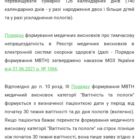
перевищувати сумарно 126 календарних днів (140
календарних днів - у разі народження двох і більше дітей
та у разі ускладнення пологів).
Порядок
формування медичних висновків про тимчасову
непрацездатність в Реєстрі медичних висновків в
електронній системі охорони здоров'я (далі - Порядок
формування МВТН) затверджено наказом МОЗ України
від 01.06.2021 р. № 1066
.
Відповідно до п. 10 розд. III
Порядку
формування МВТН
медичний висновок категорії "Вагітність та пологи"
формується з визначеної пацієнткою дати у період від
початку 30 тижня вагітності та до дня пологів (включно).
Якщо пацієнтка бажає перенести формування медичного
висновку категорії "Вагітність та пологи" на строк пізніше
ніж початок 30 тижня вагітності, вона пише заяву згідно з