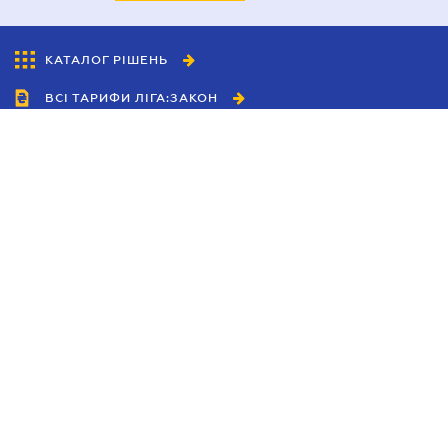
КАТАЛОГ РІШЕНЬ
ВСІ ТАРИФИ ЛІГА:ЗАКОН
Співробітництво
Агенти
Дилери
Політика конфіденційності
Умови використання сайту
Реклама
Блог
Новини компанії
Керівництва
Каталоги компаній