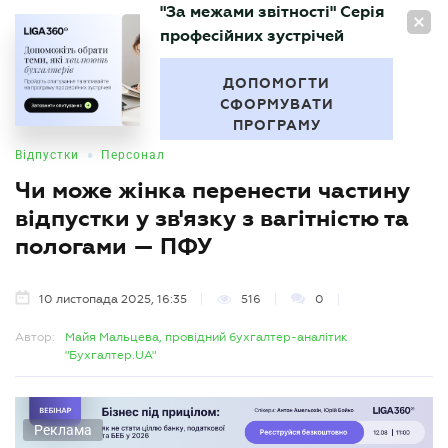
"За межами звітності" Серія
UA
професійних зустрічей
БУХГАЛТЕР
.UA
ДОПОМОГТИ
СФОРМУВАТИ
ПРОГРАМУ
•
Відпустки
Персонал
Чи може жінка перенести частину
відпустки у зв'язку з вагітністю та
пологами — ПФУ
10 листопада 2025, 16:35
516
0
Автор:
Майя Мальцева, провідний бухгалтер-аналітик
"Бухгалтер.UA"
Реклама