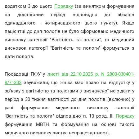
додатком 3 до цього
Порядку
(за винятком формування
на додатковий період відповідно до абзаців
одинадцятого - чотирнадцятого цього пункту). Якщо
пацієнтці до дня пологів не було сформовано медичного
висновку категорії "Вагітність та пологи", то медичний
висновок категорії "Вагітність та пологи" формується з
дати пологів.
Посадовці ПФУ у
листі від 22.10.2025 р. N 2800-030401-
8/71303
зауважили, що жінка має право на відпустку у
зв'язку з вагітністю та пологами з визначеної нею дати у
період з 30 тижня вагітності до дня пологів (включно) у
разі формування медичного висновку категорії
"Вагітність та пологи" відповідно п. 10 розд. III
Порядку
формування МВТН та формування на основі такого
медичного висновку листка непрацездатності.