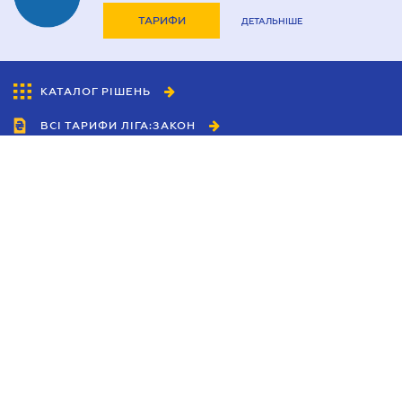
ТАРИФИ
ДЕТАЛЬНІШЕ
КАТАЛОГ РІШЕНЬ
ВСІ ТАРИФИ ЛІГА:ЗАКОН
Співробітництво
Агенти
Дилери
Політика конфіденційності
Умови використання сайту
Реклама
Блог
Новини компанії