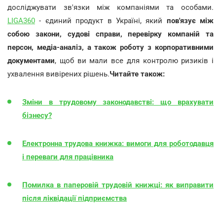
досліджувати зв'язки між компаніями та особами.
LIGA360
- єдиний продукт в Україні, який
пов'язує між
собою закони, судові справи, перевірку компаній та
персон, медіа-аналіз, а також роботу з корпоративними
документами
, щоб ви мали все для контролю ризиків і
ухвалення вивірених рішень.
Читайте також:
Зміни в трудовому законодавстві: що врахувати
бізнесу?
Електронна трудова книжка: вимоги для роботодавця
і переваги для працівника
Помилка в паперовій трудовій книжці: як виправити
після ліквідації підприємства