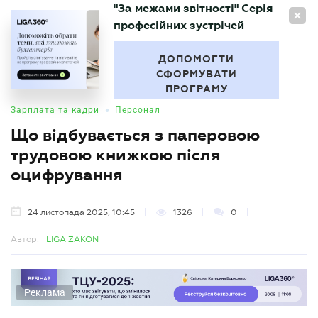
"За межами звітності" Серія
UA
професійних зустрічей
БУХГАЛТЕР
.UA
ДОПОМОГТИ
СФОРМУВАТИ
ПРОГРАМУ
•
Зарплата та кадри
Персонал
Що відбувається з паперовою
трудовою книжкою після
оцифрування
24 листопада 2025, 10:45
1326
0
Автор:
LIGA ZAKON
Реклама