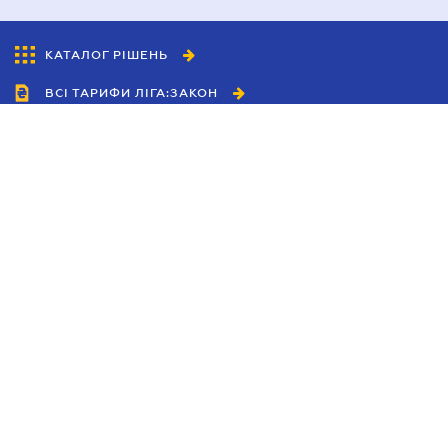
КАТАЛОГ РІШЕНЬ
ВСІ ТАРИФИ ЛІГА:ЗАКОН
Співробітництво
Агенти
Дилери
Політика конфіденційності
Умови використання сайту
Реклама
Блог
Новини компанії
Керівництва
Каталоги компаній