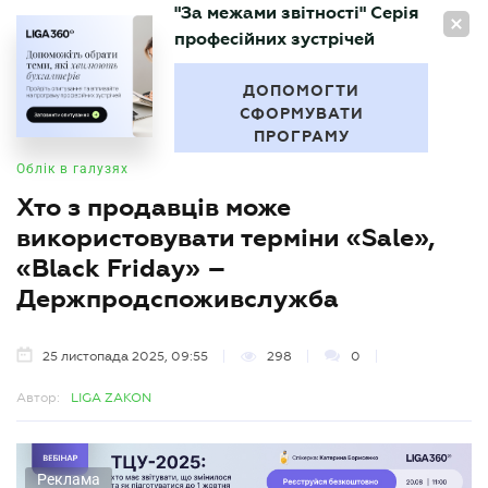
"За межами звітності" Серія
UA
професійних зустрічей
БУХГАЛТЕР
.UA
ДОПОМОГТИ
СФОРМУВАТИ
ПРОГРАМУ
Облік в галузях
Хто з продавців може
використовувати терміни «Sale»,
«Black Fridаy» –
Держпродспоживслужба
25 листопада 2025, 09:55
298
0
Автор:
LIGA ZAKON
Реклама