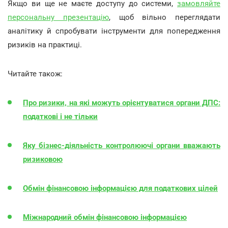
Якщо ви ще не маєте доступу до системи,
замовляйте
персональну презентацію
, щоб вільно переглядати
аналітику й спробувати інструменти для попередження
ризиків на практиці.
Читайте також:
Про ризики, на які можуть орієнтуватися органи ДПС:
податкові і не тільки
Яку бізнес-діяльність контролюючі органи вважають
ризиковою
Обмін фінансовою інформацією для податкових цілей
Міжнародний обмін фінансовою інформацією