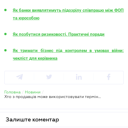
Як банки виявлятимуть підозрілу співпрацю між ФОП
та юрособою
Як позбутися ризиковості. Практичні поради
Як тримати бізнес під контролем в умовах війни:
чекліст для керівника
Головна
/
Новини
/
Хто з продавців може використовувати терміни «Sale», «Black Fridаy» – Держпродспоживслужба
Залиште коментар