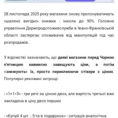
28 листопада 2025 року магазини знову пропонуватимуть
«шалено вигідні» знижки - інколи до 90%. Головне
управління Держпродспоживслужби в Івано-Франківській
області застерігає споживачів від маніпуляцій під час
розпродажів.
У відомстві зазначають, що
деякі магазини перед Чорною
п'ятницею навмисно завищують ціни, а потім
«знижують» їх, просто переклеюючи стікери з ціною
.
Популярні рекламні хитрощі:
- «1+1=3» - три речі за ціною двох, але вартість третьої вже
закладена в ціну двох перших
- «Купуй 4 шт. - 5-та в подарунок» - ситуація аналогічна.