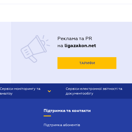
Реклама та PR
ligazakon.net
на
ТАРИФИ
Сервіси моніторингу та
Сервіси електронної звітності та
аналізу
документообігу
CONTR AGENT
Liga:REPORT
Підтримка та контакти
SMS-МАЯК
VERDICTUM
Підтримка абонентів