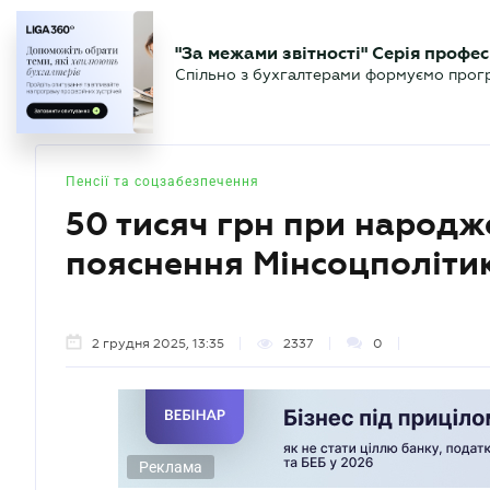
БІЗНЕСУ
ЮРИСТУ
БУ
"За межами звітності" Серія профес
БУХГАЛТЕР
Новини
Аналітика
Календа
Спільно з бухгалтерами формуємо програ
.UA
Пенсії та соцзабезпечення
50 тисяч грн при народж
пояснення Мінсоцполіти
2 грудня 2025, 13:35
2337
0
Реклама