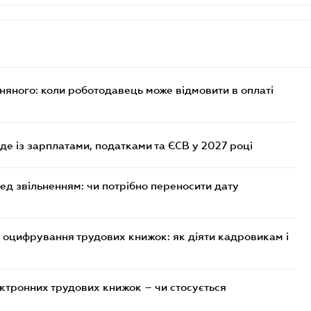
рняного: коли роботодавець може відмовити в оплаті
уде із зарплатами, податками та ЄСВ у 2027 році
ред звільненням: чи потрібно переносити дату
 оцифрування трудових книжок: як діяти кадровикам і
ктронних трудових книжок – чи стосується