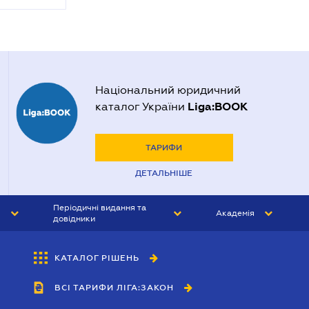
Національний юридичний
Liga:BOOK
каталог України
ТАРИФИ
ДЕТАЛЬНІШЕ
Періодичні видання та
Академія
довідники
ЮРИСТ&ЗАКОН
АКАДЕМІЯ ЛІГА:ЗАКОН
КАТАЛОГ РІШЕНЬ
БУХГАЛТЕР&ЗАКОН
ВСІ ТАРИФИ ЛІГА:ЗАКОН
ВІСНИК МСФЗ