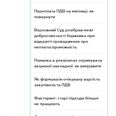
Переплата ПДВ на митниці: як
повернути
Верховний Суд розібрав межі
добросовісності боржника при
відкритті провадження про
неплатоспроможність
Помилка в реквізитах отримувача
акцизної накладної: як виправити
Як формувати очікувану вартість
закупівель та ПДВ
Факторинг: старі підходи більше
не працюють