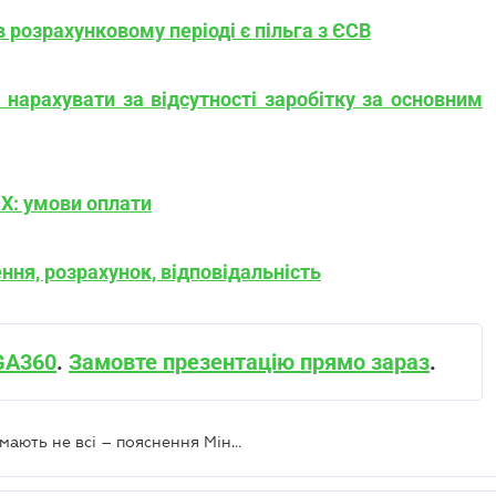
 розрахунковому періоді є пільга з ЄСВ
 нарахувати за відсутності заробітку за основним
Х: умови оплати
ення, розрахунок, відповідальність
IGA360
.
Замовте презентацію прямо зараз
.
50 тисяч грн при народженні отримають не всі – пояснення Мінсоцполітики