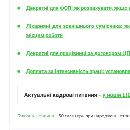
Декретні для ФОП: як розрахувати, якщо в
Лікарняні для зовнішнього сумісника: як
місцем роботи
Декретні для працівниці за договором ЦП
Доплата за інтенсивність праці: установл
Актуальні кадрові питання
-
у новій L
Головна
/
Новини
/