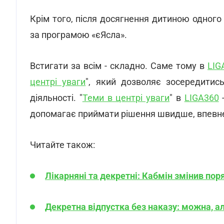
Крім того, після досягнення дитиною одного
за програмою «єЯсла».
Встигати за всім - складно. Саме тому в
LIG
центрі уваги
", який дозволяє зосередити
діяльності. "
Теми в центрі уваги
" в
LIGA360
-
допомагає приймати рішення швидше, впевнен
Читайте також:
Лікарняні та декретні: Кабмін змінив пор
Декретна відпустка без наказу: можна, а