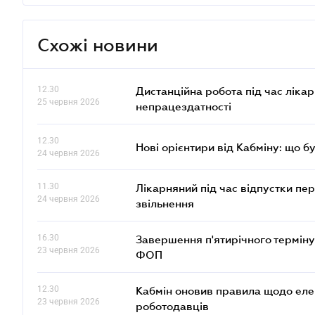
Схожі новини
12.30
Дистанційна робота під час ліка
25 червня 2026
непрацездатності
12.30
Нові орієнтири від Кабміну: що б
24 червня 2026
11.30
Лікарняний під час відпустки пе
24 червня 2026
звільнення
16.30
Завершення п'ятирічного терміну
23 червня 2026
ФОП
12.30
Кабмін оновив правила щодо еле
23 червня 2026
роботодавців