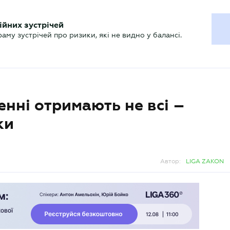
ХГАЛТЕРУ
ійних зустрічей
р
Актуально
му зустрічей про ризики, які не видно у балансі.
енні отримають не всі –
ки
Автор:
LIGA ZAKON