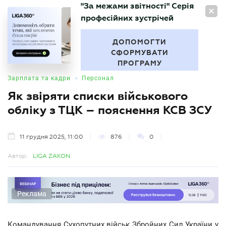
"За межами звітності" Серія
UA
професійних зустрічей
БУХГАЛТЕР
.UA
ДОПОМОГТИ
СФОРМУВАТИ
ПРОГРАМУ
•
Зарплата та кадри
Персонал
Як звіряти списки військового
обліку з ТЦК – пояснення КСВ ЗСУ
11 грудня 2025, 11:00
876
0
Автор:
LIGA ZAKON
Реклама
Командування Сухопутних військ Збройних Сил України у