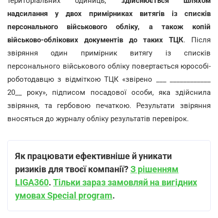
територіальних одиниць,
здійснюється шляхом
надсилання у двох примірниках витягів із списків
персонального військового обліку, а також копій
військово-облікових документів до таких ТЦК
. Після
звіряння один примірник витягу із списків
персонального військового обліку повертається юрособі-
роботодавцю з відміткою ТЦК «звірено ___ ____________
20__ року», підписом посадової особи, яка здійснила
звіряння, та гербовою печаткою. Результати звіряння
вносяться до журналу обліку результатів перевірок.
Як працювати ефективніше й уникати
ризиків для твоєї компанії?
З рішенням
LIGA360
.
Тільки зараз замовляй на вигідних
умовах Special program
.