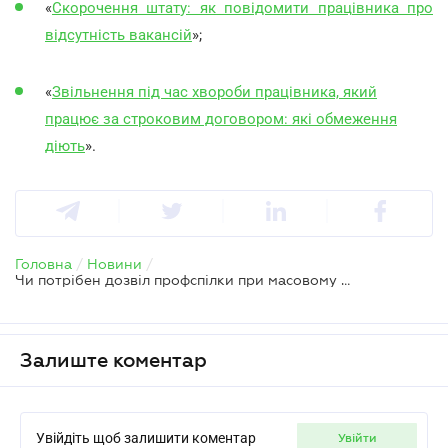
«
Скорочення штату: як повідомити працівника про
відсутність вакансій
»;
«
Звільнення під час хвороби працівника, який
працює за строковим договором: які обмеження
діють
».
Головна
/
Новини
/
Чи потрібен дозвіл профспілки при масовому скороченні працівників
Залиште коментар
Увійдіть щоб залишити коментар
увійти