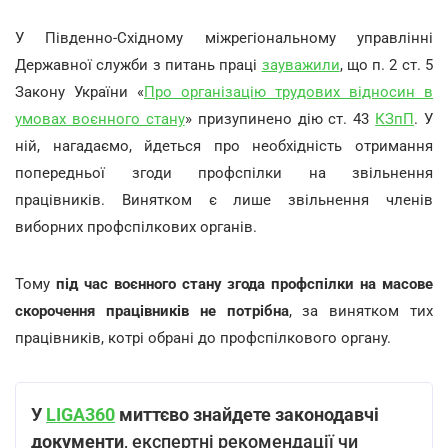
У Південно-Східному міжрегіональному управлінні
Державної служби з питань праці
зауважили
, що п. 2 ст. 5
Закону України «
Про організацію трудових відносин в
умовах воєнного стану
» призупинено дію ст. 43
КЗпП
. У
ній, нагадаємо, йдеться про необхідність отримання
попередньої згоди профспілки на звільнення
працівників. Винятком є лише звільнення членів
виборних профспілкових органів.
Тому
під час воєнного стану згода профспілки на масове
скорочення працівників не потрібна
, за винятком тих
працівників, котрі обрані до профспілкового органу.
У
LIGA360
миттєво знайдете законодавчі
документи
, експертні рекомендації чи