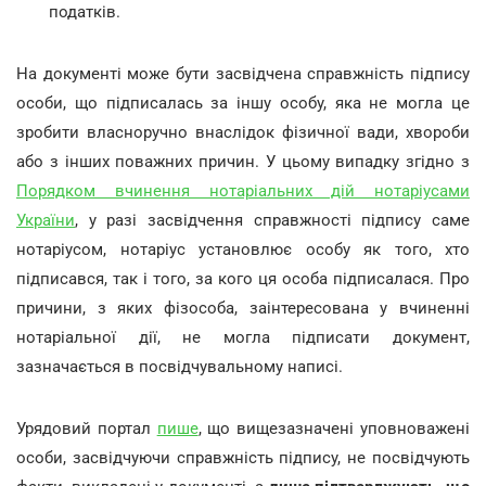
податків.
На документі може бути засвідчена справжність підпису
особи, що підписалась за іншу особу, яка не могла це
зробити власноручно внаслідок фізичної вади, хвороби
або з інших поважних причин. У цьому випадку згідно з
Порядком вчинення нотаріальних дій нотаріусами
України
, у разі засвідчення справжності підпису саме
нотаріусом, нотаріус установлює особу як того, хто
підписався, так і того, за кого ця особа підписалася. Про
причини, з яких фізособа, заінтересована у вчиненні
нотаріальної дії, не могла підписати документ,
зазначається в посвідчувальному написі.
Урядовий портал
пише
, що вищезазначені уповноважені
особи, засвідчуючи справжність підпису, не посвідчують