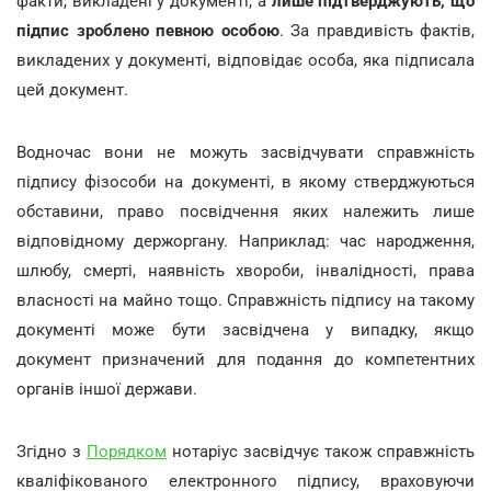
факти, викладені у документі, а
лише підтверджують, що
підпис зроблено певною особою
. За правдивість фактів,
викладених у документі, відповідає особа, яка підписала
цей документ.
Водночас вони не можуть засвідчувати справжність
підпису фізособи на документі, в якому стверджуються
обставини, право посвідчення яких належить лише
відповідному держоргану. Наприклад: час народження,
шлюбу, смерті, наявність хвороби, інвалідності, права
власності на майно тощо. Справжність підпису на такому
документі може бути засвідчена у випадку, якщо
документ призначений для подання до компетентних
органів іншої держави.
Згідно з
Порядком
нотаріус засвідчує також справжність
кваліфікованого електронного підпису, враховуючи