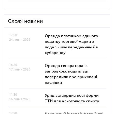
Схожі новини
17.00
Оренда платником єдиного
24 липня 2026
податку торгової марки з
подальшим переданням її в
суборенду
16.30
Оренда генератора із
17 липня 2026
заправкою: податківці
попередили про приховані
наслідки
11.30
Уряд затвердив нові форми
16 липня 2026
ТТН для алкоголю та спирту
17.20
Червневий індекс інфляції: які