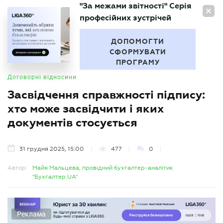
"За межами звітності" Серія
UA
професійних зустрічей
БУХГАЛТЕР
.UA
ДОПОМОГТИ
СФОРМУВАТИ
ПРОГРАМУ
Договорні відносини
Засвідчення справжності підпису:
хто може засвідчити і яких
документів стосується
31 грудня 2025, 15:00
477
0
Автор:
Майя Мальцева, провідний бухгалтер-аналітик
"Бухгалтер.UA"
Реклама