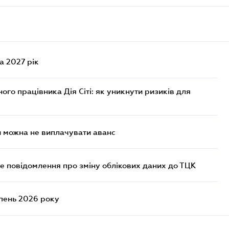
а 2027 рік
го працівника Дія Сіті: як уникнути ризиків для
и можна не виплачувати аванс
е повідомлення про зміну облікових даних до ТЦК
ипень 2026 року