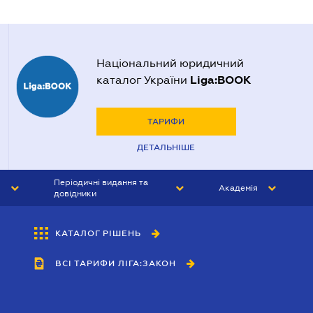
Національний юридичний
Liga:BOOK
каталог України
ТАРИФИ
ДЕТАЛЬНІШЕ
Періодичні видання та
Академія
довідники
ЮРИСТ&ЗАКОН
АКАДЕМІЯ ЛІГА:ЗАКОН
КАТАЛОГ РІШЕНЬ
БУХГАЛТЕР&ЗАКОН
ВСІ ТАРИФИ ЛІГА:ЗАКОН
ВІСНИК МСФЗ
ІНТЕРБУХ
ОСОБИСТИЙ ЕКСПЕРТ