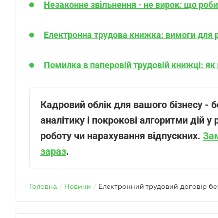
Незаконне звільнення - не вирок: що роб
Електронна трудова книжка: вимоги для р
Помилка в паперовій трудовій книжці: як 
Кадровий облік для вашого бізнесу
-
б
аналітику і покрокові алгоритми дій у 
роботу чи нарахування відпускних.
За
зараз
.
Головна
/
Новини
/