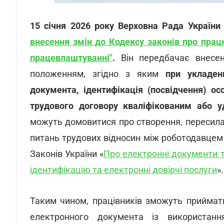
15 січня 2026 року
Верховна Рада України
внесення змін до Кодексу законів про пра
працевлаштуванні"
.
Він передбачає внесе
положенням, згідно з яким
при укладен
документа, ідентифікація (посвідчення) о
трудового договору кваліфікованим або 
можуть домовитися про створення, пересилан
питань трудових відносин між роботодавцем
Законів України «
Про електронні документи 
ідентифікацію та електронні довірчі послуги
».
Таким чином, працівників зможуть приймат
електронного документа із використанн