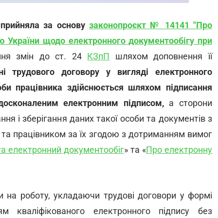
 прийняла за основу
законопроєкт № 14141 "Про
цю України щодо електронного документообігу при
ння змін до ст. 24
КЗпП
шляхом доповнення її
ні трудового договору у вигляді електронного
соби працівника здійснюється шляхом підписання
удосконаленим електронним підписом
,
а сторони
ня і зберігання даних такої особи та документів з
 та працівником за їх згодою з дотриманням вимог
та електронний документообіг
» та «
Про електронну
и на роботу, укладаючи трудові договори у формі
ям кваліфікованого електронного підпису без