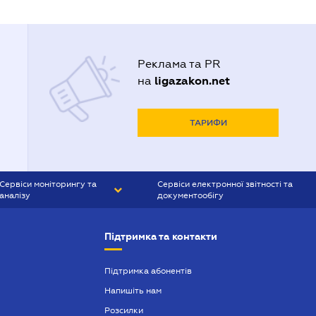
Реклама та PR
ligazakon.net
на
ТАРИФИ
Сервіси моніторингу та
Сервіси електронної звітності та
аналізу
документообігу
CONTR AGENT
Liga:REPORT
Підтримка та контакти
SMS-МАЯК
VERDICTUM
Підтримка абонентів
Напишіть нам
SEMANTRUM
Розсилки
SMS-МАЯК ІПОТЕКА