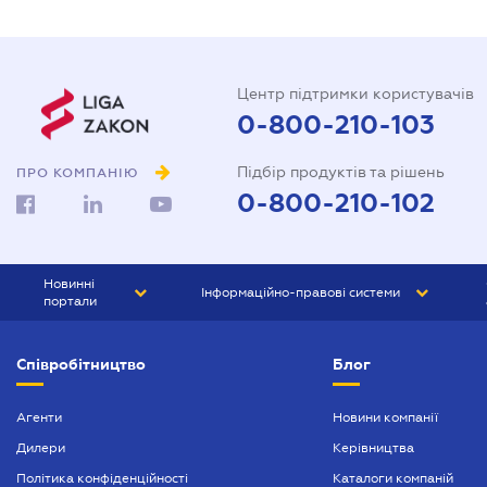
Центр підтримки користувачів
0-800-210-103
Підбір продуктів та рішень
ПРО КОМПАНІЮ
0-800-210-102
Новинні
Інформаційно-правові системи
портали
ЮРЛІГА
Право України
Співробітництво
Блог
БІЗНЕС
ГРАНД
БУХГАЛТЕР.ua
ПРАЙМ
Агенти
Новини компанії
Дилери
Керівництва
БУХГАЛТЕР ПРОФ
Політика конфіденційності
Каталоги компаній
ЮРИСТ ПРОФ