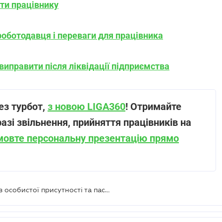
ити працівнику
оботодавця і переваги для працівника
виправити після ліквідації підприємства
ез турбот,
з новою LIGA360
! Отримайте
разі звільнення, прийняття працівників на
мовте персональну презентацію прямо
Електронний трудовий договір без особистої присутності та паспорта: Рада підтримала законопроєкт