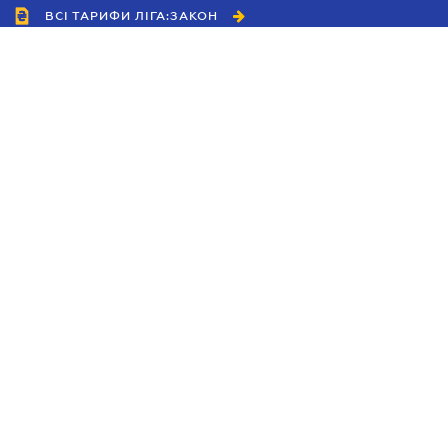
ВСІ ТАРИФИ ЛІГА:ЗАКОН
Співробітництво
Агенти
Дилери
Політика конфіденційності
Умови використання сайту
Реклама
Блог
Новини компанії
Керівництва
Каталоги компаній
Теми в центрі уваги
Підтримка та контакти