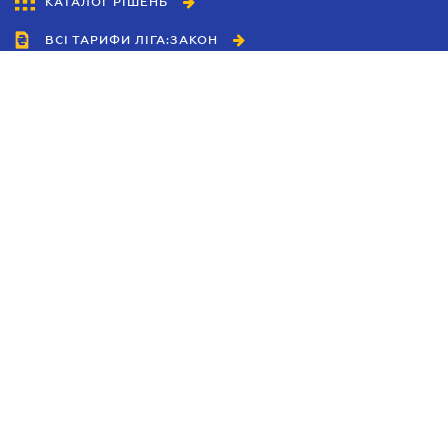
КАТАЛОГ РІШЕНЬ
ВСІ ТАРИФИ ЛІГА:ЗАКОН
Співробітництво
Агенти
Дилери
Політика конфіденційності
Умови використання сайту
Реклама
Блог
Новини компанії
Керівництва
Каталоги компаній
Теми в центрі уваги