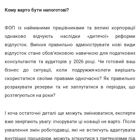
Кому варто бути напоготові?
ФОП із найманими працівниками та великі корпорації
однаково відчують наслідки «дитячої» реформи
відпусток. Вміння правильно адмініструвати нові види
відпусток стане обов'язковою навичкою для податкових
консультантів та аудиторів у 2026 році. Чи готовий ваш
бізнес до ситуації, коли подружжя-колеги вирішать
скористатися своїми правами одночасно? Як правильно
розрахувати резерви та не заплутатися в періодах, що
розтягуються на роки?
І хоча остаточні деталі ще можуть змінюватися, експерти
вже звертають увагу: ігнорувати ці новації не варто. Після
ухвалення змін роботодавці, які не встигнуть адаптувати
внутрішні процедури, можуть зіткнутися з претензіями під