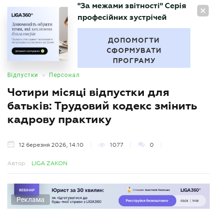
"За межами звітності" Серія
UA
професійних зустрічей
БУХГАЛТЕР
.UA
ДОПОМОГТИ
СФОРМУВАТИ
ПРОГРАМУ
•
Відпустки
Персонал
Чотири місяці відпустки для
батьків: Трудовий кодекс змінить
кадрову практику
12 березня 2026, 14:10
1077
0
Автор:
LIGA ZAKON
Реклама