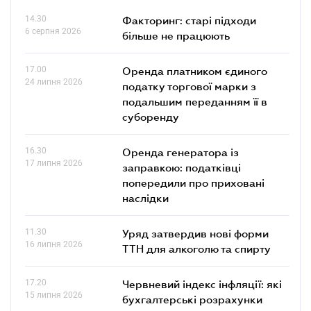
14.30
Факторинг: старі підходи
6 серпня 2026
більше не працюють
17.00
Оренда платником єдиного
24 липня 2026
податку торгової марки з
подальшим переданням її в
суборенду
16.30
Оренда генератора із
17 липня 2026
заправкою: податківці
попередили про приховані
наслідки
11.30
Уряд затвердив нові форми
16 липня 2026
ТТН для алкоголю та спирту
17.20
Червневий індекс інфляції: які
15 липня 2026
бухгалтерські розрахунки