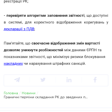
реєстрації РК;
- перевіряти алгоритми заповнення звітності
, що доступні
в системі, для коректного відображення коригувань у
декларації з ПДВ
;
Пам'ятайте, що
своєчасне відображення змін вартості
дозволяє уникнути розбіжностей
між даними ЄРПН та
показниками звітності, що мінімізує ризики блокування
накладних
чи нарахування штрафних санкцій.
Головна
/
Новини
/
Граничні терміни складання РК до зведених податкових накладних при розподілі ПДВ