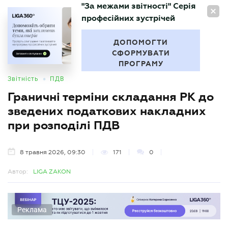
"За межами звітності" Серія
UA
професійних зустрічей
БУХГАЛТЕР
.UA
ДОПОМОГТИ
СФОРМУВАТИ
ПРОГРАМУ
•
Звітність
ПДВ
Граничні терміни складання РК до
зведених податкових накладних
при розподілі ПДВ
8 травня 2026, 09:30
171
0
Автор:
LIGA ZAKON
Реклама