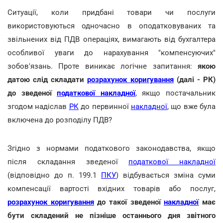
Ситуації, коли придбані товари чи послуги
використовуються одночасно в оподатковуваних та
звільнених від ПДВ операціях, вимагають від бухгалтера
особливої уваги до нарахування "компенсуючих"
зобов'язань. Проте виникає логічне запитання:
якою
датою слід складати
розрахунок коригування
(далі - РК)
до зведеної
податкової накладної
, якщо постачальник
згодом надіслав
РК
до первинної
накладної
, що вже була
включена до розподілу ПДВ?
Згідно з нормами податкового законодавства, якщо
після складання зведеної
податкової накладної
(відповідно до п. 199.1
ПКУ
) відбувається зміна суми
компенсації вартості вхідних товарів або послуг,
розрахунок коригування
до такої зведеної
накладної
має
бути складений не пізніше останнього дня звітного