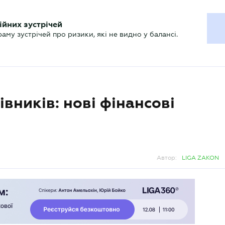
ХГАЛТЕРУ
ійних зустрічей
р
Актуально
му зустрічей про ризики, які не видно у балансі.
вників: нові фінансові
Автор:
LIGA ZAKON