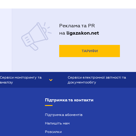
Реклама та PR
ligazakon.net
на
ТАРИФИ
Сервіси моніторингу та
Сервіси електронної звітності та
аналізу
документообігу
CONTR AGENT
Liga:REPORT
Підтримка та контакти
SMS-МАЯК
VERDICTUM
Підтримка абонентів
Напишіть нам
SEMANTRUM
Розсилки
SMS-МАЯК ІПОТЕКА