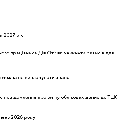
а 2027 рік
го працівника Дія Сіті: як уникнути ризиків для
и можна не виплачувати аванс
е повідомлення про зміну облікових даних до ТЦК
ипень 2026 року