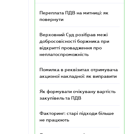
Переплата ПДВ на митниці: як
повернути
Верховний Суд розібрав межі
добросовісності боржника при
відкритті провадження про
неплатоспроможність
Помилка в реквізитах отримувача
акцизної накладної: як виправити
Як формувати очікувану вартість
закупівель та ПДВ
Факторинг: старі підходи більше
не працюють