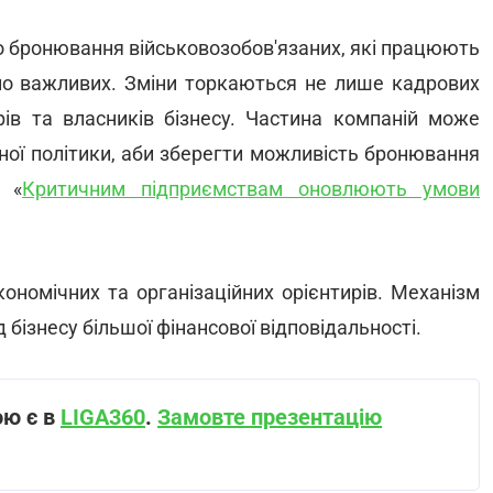
 до бронювання військовозобов'язаних, які працюють
но важливих. Зміни торкаються не лише кадрових
орів та власників бізнесу. Частина компаній може
тної політики, аби зберегти можливість бронювання
р «
Критичним підприємствам оновлюють умови
ономічних та організаційних орієнтирів. Механізм
бізнесу більшої фінансової відповідальності.
ою є в
LIGA360
.
Замовте презентацію