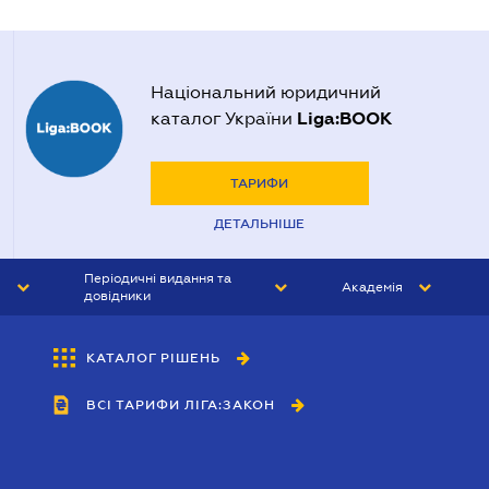
Національний юридичний
Liga:BOOK
каталог України
ТАРИФИ
ДЕТАЛЬНІШЕ
Періодичні видання та
Академія
довідники
ЮРИСТ&ЗАКОН
АКАДЕМІЯ ЛІГА:ЗАКОН
КАТАЛОГ РІШЕНЬ
БУХГАЛТЕР&ЗАКОН
ВСІ ТАРИФИ ЛІГА:ЗАКОН
ВІСНИК МСФЗ
ІНТЕРБУХ
ОСОБИСТИЙ ЕКСПЕРТ