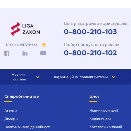
Центр підтримки користувачів
0-800-210-103
Підбір продуктів та рішень
ПРО КОМПАНІЮ
0-800-210-102
Новинні
Інформаційно-правові системи
портали
ЮРЛІГА
Право України
Співробітництво
Блог
БІЗНЕС
ГРАНД
БУХГАЛТЕР.ua
ПРАЙМ
Агенти
Новини компанії
Дилери
Керівництва
БУХГАЛТЕР ПРОФ
Політика конфіденційності
Каталоги компаній
ЮРИСТ ПРОФ