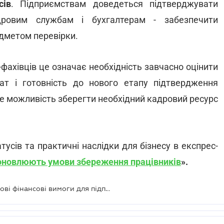
сів
. Підприємствам доведеться підтверджувати
дровим службам і бухгалтерам - забезпечити
едметом перевірки.
-фахівців це означає необхідність завчасно оцінити
лат і готовність до нового етапу підтвердження
ме можливість зберегти необхідний кадровий ресурс
тусів та практичні наслідки для бізнесу в експрес-
оновлюють умови збереження працівників
».
Зміни в бронюванні працівників: нові фінансові вимоги для підприємств