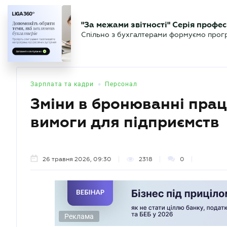
БІЗНЕСУ
ЮРИСТУ
БУ
"За межами звітності" Серія профес
БУХГАЛТЕР
Новини
Аналітика
Календа
Спільно з бухгалтерами формуємо програ
.UA
•
Зарплата та кадри
Персонал
Зміни в бронюванні праці
вимоги для підприємств
26 травня 2026, 09:30
2318
0
Реклама