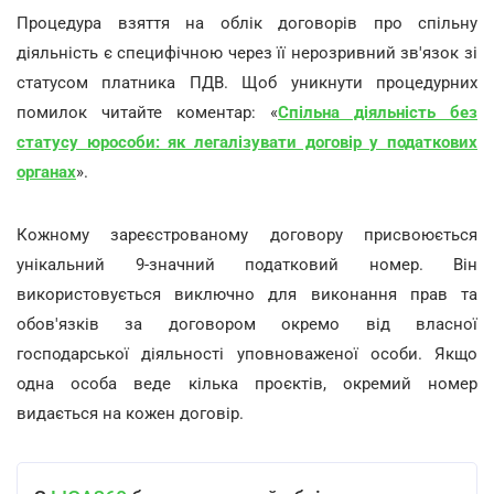
Процедура взяття на облік договорів про спільну
діяльність є специфічною через її нерозривний зв'язок зі
статусом платника ПДВ. Щоб уникнути процедурних
помилок читайте коментар: «
Спільна діяльність без
статусу юрособи: як легалізувати договір у податкових
органах
».
Кожному зареєстрованому договору присвоюється
унікальний 9-значний податковий номер. Він
використовується виключно для виконання прав та
обов'язків за договором окремо від власної
господарської діяльності уповноваженої особи. Якщо
одна особа веде кілька проєктів, окремий номер
видається на кожен договір.