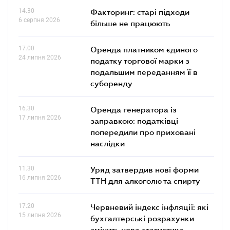
14.30
Факторинг: старі підходи
6 серпня 2026
більше не працюють
17.00
Оренда платником єдиного
24 липня 2026
податку торгової марки з
подальшим переданням її в
суборенду
16.30
Оренда генератора із
17 липня 2026
заправкою: податківці
попередили про приховані
наслідки
11.30
Уряд затвердив нові форми
16 липня 2026
ТТН для алкоголю та спирту
17.20
Червневий індекс інфляції: які
15 липня 2026
бухгалтерські розрахунки