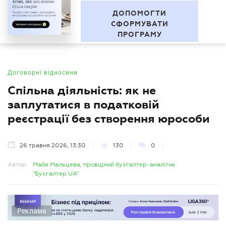
"За межами звітності" Серія
UA
професійних зустрічей
БУХГАЛТЕР
.UA
ДОПОМОГТИ
СФОРМУВАТИ
ПРОГРАМУ
Договорні відносини
Спільна діяльність: як не
заплутатися в податковій
реєстрації без створення юрособи
26 травня 2026, 13:30
130
0
Автор:
Майя Мальцева, провідний бухгалтер-аналітик
"Бухгалтер.UA"
Реклама