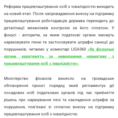
Реформа працевлаштування осіб з інвалідністю виходить
на новий етап. Після запровадження внеску на підтримку
працевлаштування роботодавців держава переходить до
деталізації механізмів контролю за його сплатою. У
фокусі - алгоритм, за яким податкові органи зможуть
нараховувати пеню та застосовувати штрафні санкції до
порушників, читаємо у коментарі LIGA360
«
Як фіскальні
органи каратимуть за невиконання нормативу з
працевлаштування осіб з інвалідністю
».
Міністерство фінансів винесло на громадське
обговорення проєкт порядку, який регламентує дії
посадових осіб податкових органів під час прийняття
рішень про нарахування пені та накладення штрафів за
порушення, пов'язані зі сплатою внеску на підтримку
працевлаштування осіб з інвалідністю.