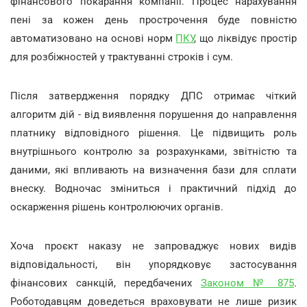
фінансового покарання компанії. Процес нарахування
пені за кожен день прострочення буде повністю
автоматизовано на основі норм
ПКУ
, що ліквідує простір
для розбіжностей у трактуванні строків і сум.
Після затвердження порядку ДПС отримає чіткий
алгоритм дій - від виявлення порушення до направлення
платнику відповідного рішення. Це підвищить роль
внутрішнього контролю за розрахунками, звітністю та
даними, які впливають на визначення бази для сплати
внеску. Водночас зміниться і практичний підхід до
оскарження рішень контролюючих органів.
Хоча проєкт наказу не запроваджує нових видів
відповідальності, він упорядковує застосування
фінансових санкцій, передбачених
Законом № 875
.
Роботодавцям доведеться враховувати не лише ризик