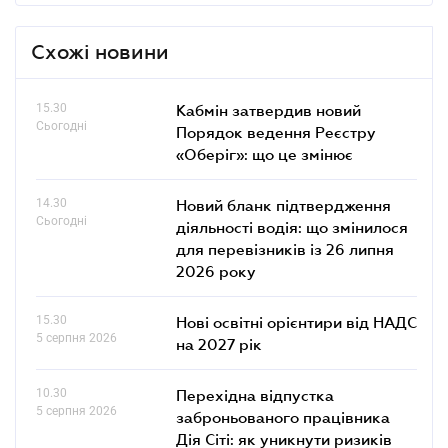
Схожі новини
15.30
Кабмін затвердив новий
Сьогодні
Порядок ведення Реєстру
«Оберіг»: що це змінює
14.30
Новий бланк підтвердження
Сьогодні
діяльності водія: що змінилося
для перевізників із 26 липня
2026 року
15.30
Нові освітні орієнтири від НАДС
5 серпня 2026
на 2027 рік
10.30
Перехідна відпустка
5 серпня 2026
заброньованого працівника
Дія Сіті: як уникнути ризиків