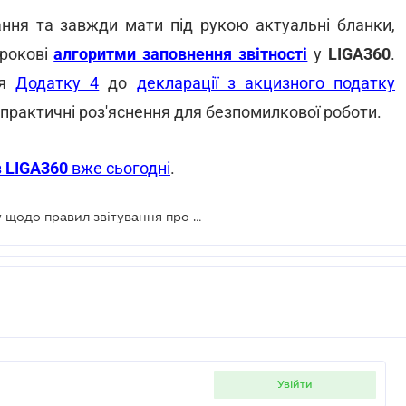
ання та завжди мати під рукою актуальні бланки,
рокові
алгоритми заповнення звітності
у
LIGA360
.
ня
Додатку 4
до
декларації з акцизного податку
о практичні роз'яснення для безпомилкової роботи.
з
LIGA360
вже сьогодні
.
Нагадування для платників акцизу щодо правил звітування про неоподатковувані обороти
увійти