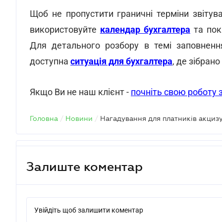
Щоб не пропустити граничні терміни звітув
використовуйте
календар бухгалтера
та пок
Для детального розбору в темі заповнен
доступна
ситуація для бухгалтера
, де зібран
Якщо Ви не наш клієнт -
почніть свою роботу 
Головна
/
Новини
/
Залиште коментар
Увійдіть щоб залишити коментар