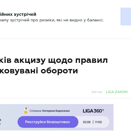
ХГАЛТЕРУ
ійних зустрічей
р
Актуально
му зустрічей про ризики, які не видно у балансі.
ків акцизу щодо правил
ковувані обороти
Автор:
LIGA ZAKON