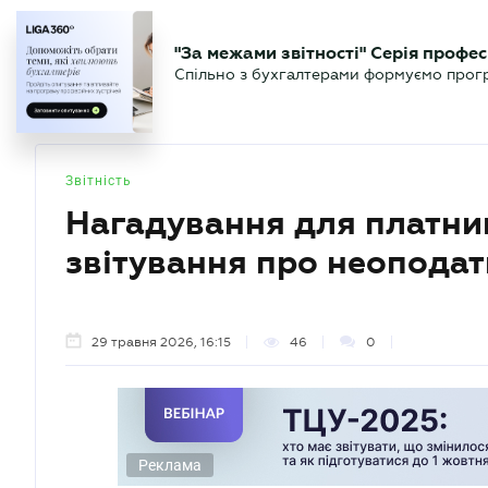
БІЗНЕСУ
ЮРИСТУ
БУ
"За межами звітності" Серія профес
БУХГАЛТЕР
Новини
Аналітика
Календа
Спільно з бухгалтерами формуємо програ
.UA
Звітність
Нагадування для платни
звітування про неоподат
29 травня 2026, 16:15
46
0
Реклама