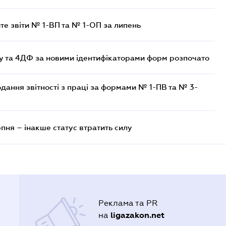
те звіти № 1-ВП та № 1-ОП за липень
 та 4ДФ за новими ідентифікаторами форм розпочато
одання звітності з праці за формами № 1-ПВ та № 3-
рпня – інакше статус втратить силу
Реклама та PR
ligazakon.net
на