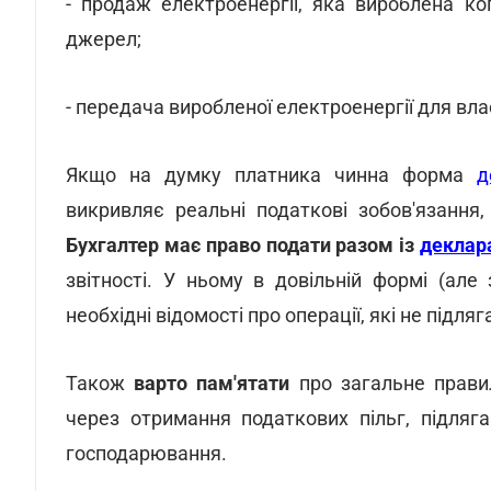
- продаж електроенергії, яка вироблена к
джерел;
- передача виробленої електроенергії для вл
Якщо на думку платника чинна форма
д
викривляє реальні податкові зобов'язання
Бухгалтер має право подати разом із
деклар
звітності. У ньому в довільній формі (але
необхідні відомості про операції, які не підл
Також
варто пам'ятати
про загальне прави
через отримання податкових пільг, підляг
господарювання.