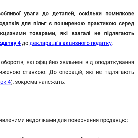
собливої уваги до деталей, оскільки помилкове
одатків для пільг є поширеною практикою серед
акцизними товарами, які взагалі не підлягають
одатку 4
до
декларації з акцизного податку
.
боротів, які офіційно звільнені від оподаткування
женою ставкою. До операцій, які не підлягають
ок 4
), зокрема належать:
виявленими недоліками для повернення продавцю;