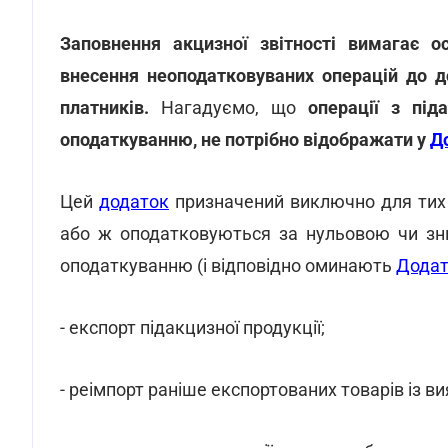
Заповнення акцизної звітності вимагає о
внесення неоподатковуваних операцій до д
платників.
Нагадуємо, що
операції з під
оподаткуванню, не потрібно відображати у
Д
Цей
додаток
призначений виключно для тих о
або ж оподатковуються за нульовою чи зни
оподаткуванню (і відповідно оминають
Додат
- експорт підакцизної продукції;
- реімпорт раніше експортованих товарів із 