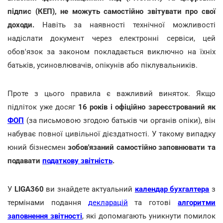
підпис (КЕП), не можуть самостійно звітувати про свої
доходи.
Навіть за наявності технічної можливості
надіслати документ через електронні сервіси, цей
обов'язок за законом покладається виключно на їхніх
батьків, усиновлювачів, опікунів або піклувальників.
Проте з цього правила є важливий виняток. Якщо
підліток уже досяг
16 років і офіційно зареєстрований як
ФОП
(за письмовою згодою батьків чи органів опіки), він
набуває повної цивільної дієздатності. У такому випадку
юний бізнесмен
зобов'язаний самостійно заповнювати та
подавати
податкову звітність
.
У
LIGA360
ви знайдете актуальний
календар бухгалтера
з
термінами подання
декларацій
та готові
алгоритми
заповнення звітності
, які допомагають уникнути помилок