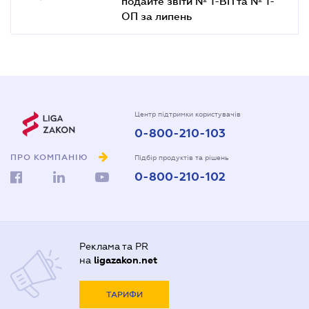
подайте звіти № 1-ВП та № 1-
ОП за липень
Центр підтримки користувачів
0-800-210-103
ПРО КОМПАНІЮ
Підбір продуктів та рішень
0-800-210-102
Реклама та PR
на
ligazakon.net
ТАРИФИ