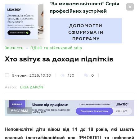
"За межами звітності" Серія
UA
професійних зустрічей
БУХГАЛТЕР
.UA
ДОПОМОГТИ
СФОРМУВАТИ
ПРОГРАМУ
•
Звітність
ПДФО та військовий збір
Хто звітує за доходи підлітків
5 червня 2026, 10:30
130
0
Автор:
LIGA ZAKON
Реклама
Неповнолітні діти віком від 14 до 18 років, які мають
власний ідентифікаційний код (РНОКПП) та цифровий