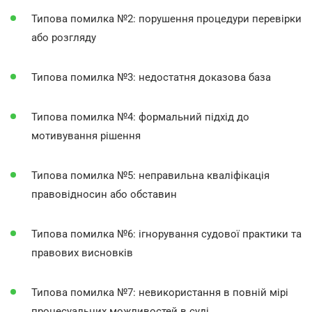
Типова помилка №2: порушення процедури перевірки
або розгляду
Типова помилка №3: недостатня доказова база
Типова помилка №4: формальний підхід до
мотивування рішення
Типова помилка №5: неправильна кваліфікація
правовідносин або обставин
Типова помилка №6: ігнорування судової практики та
правових висновків
Типова помилка №7: невикористання в повній мірі
процесуальних можливостей в суді