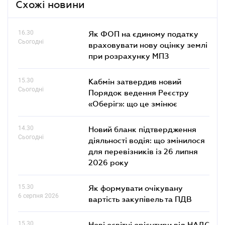
Схожі новини
16.30
Як ФОП на єдиному податку
Сьогодні
враховувати нову оцінку землі
при розрахунку МПЗ
15.30
Кабмін затвердив новий
Сьогодні
Порядок ведення Реєстру
«Оберіг»: що це змінює
14.30
Новий бланк підтвердження
Сьогодні
діяльності водія: що змінилося
для перевізників із 26 липня
2026 року
15.30
Як формувати очікувану
6 серпня 2026
вартість закупівель та ПДВ
15.30
Нові освітні орієнтири від НАДС