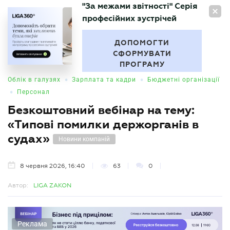
"За межами звітності" Серія
UA
професійних зустрічей
БУХГАЛТЕР
.UA
ДОПОМОГТИ
СФОРМУВАТИ
ПРОГРАМУ
•
•
Облік в галузях
Зарплата та кадри
Бюджетні організації
•
Персонал
Безкоштовний вебінар на тему:
«Типові помилки держорганів в
судах»
Новини компаній
8 червня 2026, 16:40
63
0
Автор:
LIGA ZAKON
Реклама