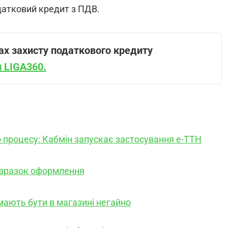
датковий кредит з ПДВ.
ах захисту податкового кредиту
 LIGA360.
о процесу: Кабмін запускає застосування е-ТТН
 зразок оформлення
мають бути в магазині негайно