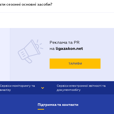
и сезонні основні засоби?
Реклама та PR
ligazakon.net
на
ТАРИФИ
Сервіси моніторингу та
Сервіси електронної звітності та
аналізу
документообігу
CONTR AGENT
Liga:REPORT
Підтримка та контакти
SMS-МАЯК