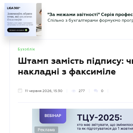
БІЗНЕСУ
ЮРИСТУ
БУ
"За межами звітності" Серія профес
БУХГАЛТЕР
Новини
Аналітика
Календа
Спільно з бухгалтерами формуємо програ
.UA
Бухоблік
Штамп замість підпису: 
накладні з факсиміле
11 червня 2026, 15:30
277
0
Реклама