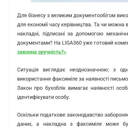
Для бізнесу з великим документообігом вик
для економії часу керівництва. Та чи можна 
накладні, підписані за допомогою механіч
документами? На LIGA360 уже готовий коме
законна зручність?»
Ситуація виглядає неоднозначною: з одн
використання факсиміле за наявності письмово
Закон про бухоблік вимагає наявності осо
ідентифікувати особу.
Оскільки податкове законодавство забороняє
даних, а накладна з факсиміле може бу