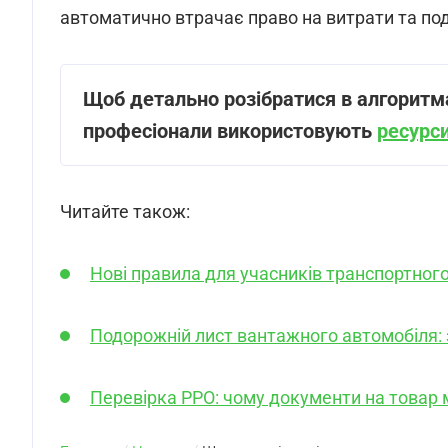
автоматично втрачає право на витрати та по
Щоб детально розібратися в алгоритм
професіонали використовують
ресурси
Читайте також:
Нові правила для учасників транспортног
Подорожній лист вантажного автомобіля:
Перевірка РРО: чому документи на товар 