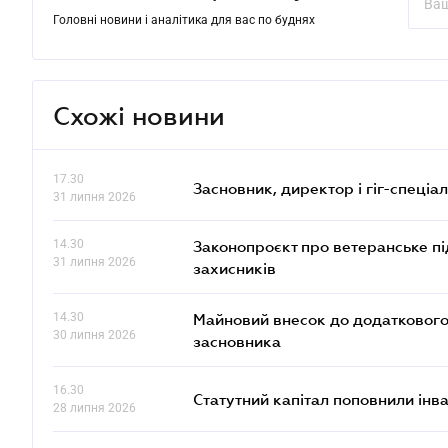
Головні новини і аналітика для вас по буднях
Схожі новини
17.30
Засновник, директор і гіг-спеціалі
31 липня 2026
14.30
Законопроєкт про ветеранське пі
31 липня 2026
захисників
14.30
Майновий внесок до додаткового 
30 липня 2026
засновника
16.30
Статутний капітал поповнили інв
28 липня 2026