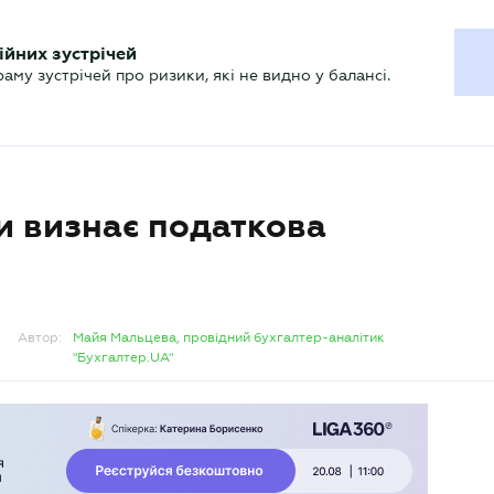
ХГАЛТЕРУ
ійних зустрічей
р
Актуально
му зустрічей про ризики, які не видно у балансі.
чи визнає податкова
Автор:
Майя Мальцева, провідний бухгалтер-аналітик
"Бухгалтер.UA"