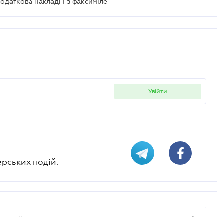
податкова накладні з факсиміле
увійти
ерських подій.