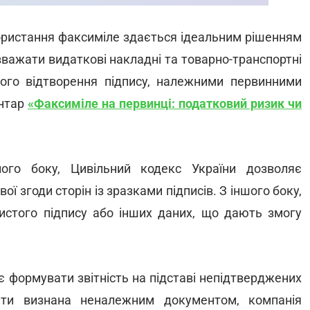
ористання факсиміле здається ідеальним рішенням
вважати видаткові накладні та товарно-транспортні
ного відтворення підпису, належними первинними
нтар
«Факсиміле на первинці: податковий ризик чи
ого боку, Цивільний кодекс України дозволяє
ї згоди сторін із зразками підписів. З іншого боку,
бистого підпису або інших даних, що дають змогу
 формувати звітність на підставі непідтверджених
ти визнана неналежним документом, компанія