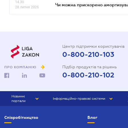
14.30
Чи можна прискорено амортизуват
28 липня 2026
Центр підтримки користувачів
0-800-210-103
Підбір продуктів та рішень
ПРО КОМПАНІЮ
0-800-210-102
Новинні
Інформаційно-правові системи
портали
ЮРЛІГА
Право України
Співробітництво
Блог
БІЗНЕС
ГРАНД