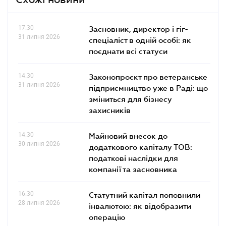
17.30
Засновник, директор і гіг-
31 липня 2026
спеціаліст в одній особі: як
поєднати всі статуси
14.30
Законопроєкт про ветеранське
31 липня 2026
підприємництво уже в Раді: що
зміниться для бізнесу
захисників
14.30
Майновий внесок до
30 липня 2026
додаткового капіталу ТОВ:
податкові наслідки для
компанії та засновника
16.30
Статутний капітал поповнили
28 липня 2026
інвалютою: як відобразити
операцію