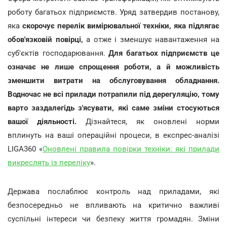
роботу багатьох підприємств. Уряд затвердив постанову,
яка
скорочує перелік вимірювальної техніки, яка підлягає
обов'язковій повірці
,
а отже і зменшує навантаження на
суб'єктів господарювання.
Для багатьох підприємств це
означає не лише спрощення роботи, а й можливість
зменшити витрати на обслуговування обладнання.
Водночас не всі прилади потрапили під дерегуляцію, тому
варто заздалегідь з'ясувати, які саме зміни стосуються
вашої діяльності.
Дізнайтеся, як оновлені норми
вплинуть на ваші операційні процеси, в експрес-аналізі
LIGA360 «
Оновлені правила повірки техніки: які прилади
викреслять із переліку
».
Держава послаблює контроль над приладами, які
безпосередньо не впливають на критично важливі
суспільні інтереси чи безпеку життя громадян. Зміни