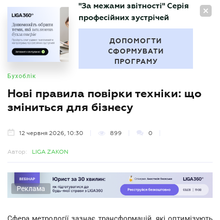
"За межами звітності" Серія
UA
професійних зустрічей
БУХГАЛТЕР
.UA
ДОПОМОГТИ
СФОРМУВАТИ
ПРОГРАМУ
Бухоблік
Нові правила повірки техніки: що
зміниться для бізнесу
12 червня 2026, 10:30
899
0
Автор:
LIGA ZAKON
Реклама
Сфера метрології зазнає трансформацій, які оптимізують