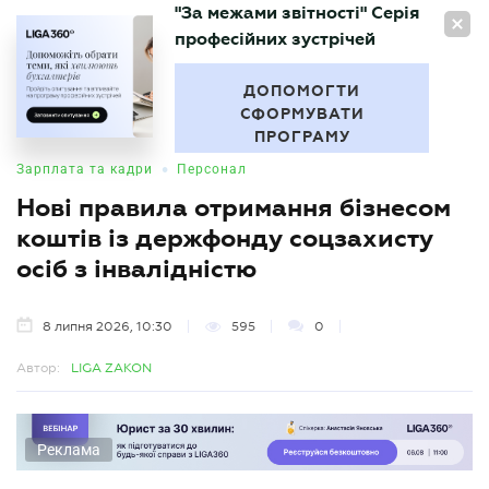
"За межами звітності" Серія
UA
професійних зустрічей
БУХГАЛТЕР
.UA
ДОПОМОГТИ
СФОРМУВАТИ
ПРОГРАМУ
•
Зарплата та кадри
Персонал
Нові правила отримання бізнесом
коштів із держфонду соцзахисту
осіб з інвалідністю
8 липня 2026, 10:30
595
0
Автор:
LIGA ZAKON
Реклама