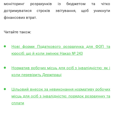
моніторинг розрахунків із бюджетом та чітко
дотримуватися строків звітування, щоб уникнути
фінансових втрат.
Читайте також:
Нові форми Податкового розрахунка для ФОП та
юросіб: що й коли змінює Наказ № 243
Норматив робочих місць для осіб з інвалідністю: як і
коли перевірить Держпраці
Цільовий внесок за невиконання нормативу робочих
місць для осіб з інвалідністю: порядок розрахунку та
сплати