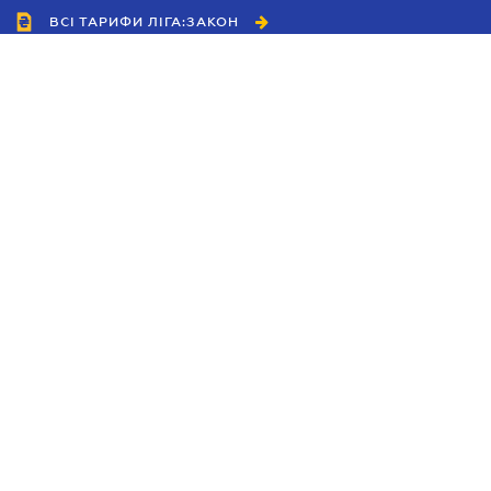
ВСІ ТАРИФИ ЛІГА:ЗАКОН
Співробітництво
Агенти
Дилери
Політика конфіденційності
Умови використання сайту
Реклама
Блог
Новини компанії
Керівництва
Каталоги компаній
Теми в центрі уваги
Підтримка та контакти