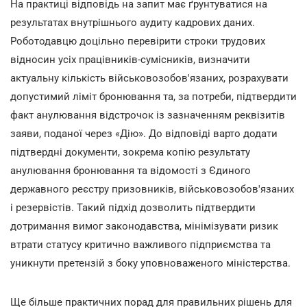
На практиці відповідь на запит має ґрунтуватися на
результатах внутрішнього аудиту кадрових даних.
Роботодавцю доцільно перевірити строки трудових
відносин усіх працівників-сумісників, визначити
актуальну кількість військовозобов'язаних, розрахувати
допустимий ліміт бронювання та, за потреби, підтвердити
факт анулювання відстрочок із зазначенням реквізитів
заяви, поданої через «Дію». До відповіді варто додати
підтвердні документи, зокрема копію результату
анулювання бронювання та відомості з Єдиного
державного реєстру призовників, військовозобов'язаних
і резервістів. Такий підхід дозволить підтвердити
дотримання вимог законодавства, мінімізувати ризик
втрати статусу критично важливого підприємства та
уникнути претензій з боку уповноваженого міністерства.
Ще більше практичних порад для правильних рішень для