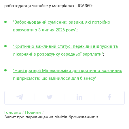
роботодавця читайте у матеріалах LIGA360:
"Заброньований сумісник: ризики, які потрібно
врахувати з 3 липня 2026 року"
;
"Критично важливий статус: перехідні відпускні та
лікарняні в розрахунку середньої зарплати"
;
"Нові критерії Мінекономіки для критично важливих
підприємств: що змінилося для бізнесу"
.
Головна
/
Новини
/
Запит про перевищення лімітів бронювання: як критично важливим підприємствам правильно відповідати