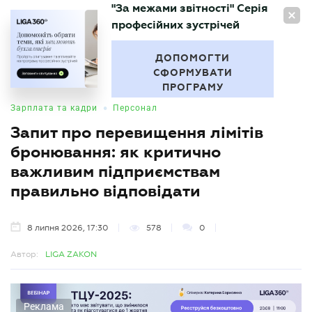
"За межами звітності" Серія
UA
професійних зустрічей
БУХГАЛТЕР
.UA
ДОПОМОГТИ
СФОРМУВАТИ
ПРОГРАМУ
•
Зарплата та кадри
Персонал
Запит про перевищення лімітів
бронювання: як критично
важливим підприємствам
правильно відповідати
8 липня 2026, 17:30
578
0
Автор:
LIGA ZAKON
Реклама