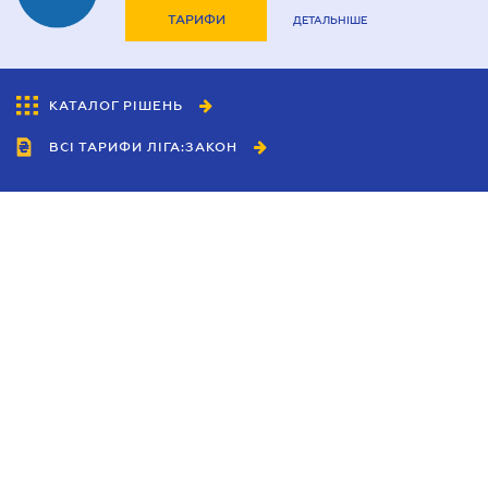
ТАРИФИ
ДЕТАЛЬНІШЕ
КАТАЛОГ РІШЕНЬ
ВСІ ТАРИФИ ЛІГА:ЗАКОН
Співробітництво
Агенти
Дилери
Політика конфіденційності
Умови використання сайту
Реклама
Блог
Новини компанії
Керівництва