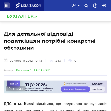
UA
БУХГАЛТЕР
.UA
Для детальної відповіді
податківцям потрібні конкретні
обставини
20 червня 2012, 10:43
243
0
Автор:
Компанія "ЛІГА:ЗАКОН"
Реклама
ДПС в м. Києві
відмітила, що податкова консультація
надається платникові для правильності застосування