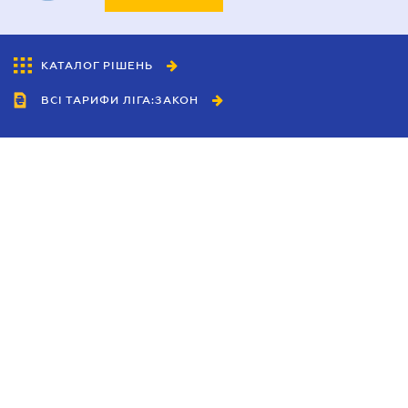
КАТАЛОГ РІШЕНЬ
ВСІ ТАРИФИ ЛІГА:ЗАКОН
Співробітництво
Агенти
Дилери
Політика конфіденційності
Умови використання сайту
Реклама
Блог
Новини компанії
Керівництва