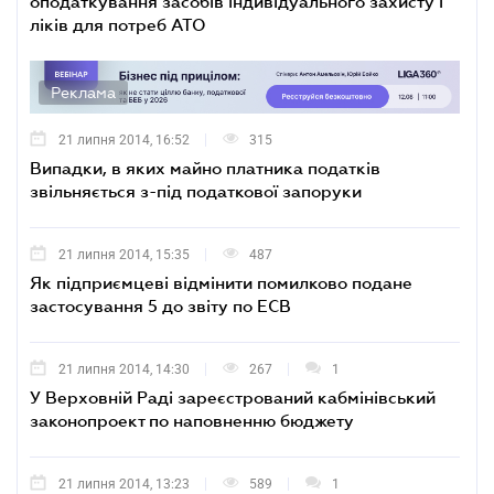
оподаткування засобів індивідуального захисту і
ліків для потреб АТО
Реклама
21 липня 2014, 16:52
315
Випадки, в яких майно платника податків
звільняється з-під податкової запоруки
21 липня 2014, 15:35
487
Як підприємцеві відмінити помилково подане
застосування 5 до звіту по ЕСВ
21 липня 2014, 14:30
267
1
У Верховній Раді зареєстрований кабмінівський
законопроект по наповненню бюджету
21 липня 2014, 13:23
589
1