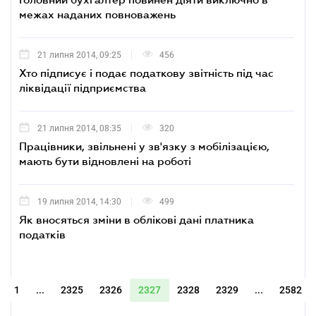
межах наданих повноважень
21 липня 2014, 09:25
456
Хто підписує і подає податкову звітність під час
ліквідації підприємства
21 липня 2014, 08:35
320
Працівники, звільнені у зв'язку з мобілізацією,
мають бути відновлені на роботі
19 липня 2014, 14:30
499
Як вносяться зміни в облікові дані платника
податків
1
...
2325
2326
2327
2328
2329
...
2582