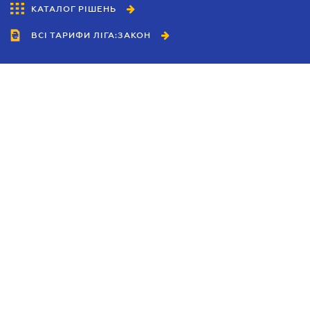
КАТАЛОГ РІШЕНЬ
ВСІ ТАРИФИ ЛІГА:ЗАКОН
Співробітництво
Агенти
Дилери
Політика конфіденційності
Умови використання сайту
Реклама
Блог
Новини компанії
Керівництва
Каталоги компаній
Теми в центрі уваги