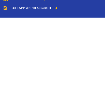
ВСІ ТАРИФИ ЛІГА:ЗАКОН
Співробітництво
Агенти
Дилери
Політика конфіденційності
Умови використання сайту
Реклама
Блог
Новини компанії
Керівництва
Каталоги компаній
Теми в центрі уваги
Підтримка та контакти