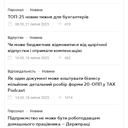
•
Персонал
Новини
ТОП-25 новин тижня для бухгалтерів
08:55, 21 липня 2025
410
•
Відпустки
Новини
Чи може бюджетник відмовитися від щорічної
відпустки і отримати компенсацію
16:00, 18 липня 2025
462
•
Відповідальність
Новини
Як один документ може коштувати бізнесу
мільйони: детальний розбір форми 20-ОПП у TAX
Podcast
14:20, 18 липня 2025
1014
•
Персонал
Новини
Підприємство не може бути роботодавцем
домашнього працівника – Держпраці