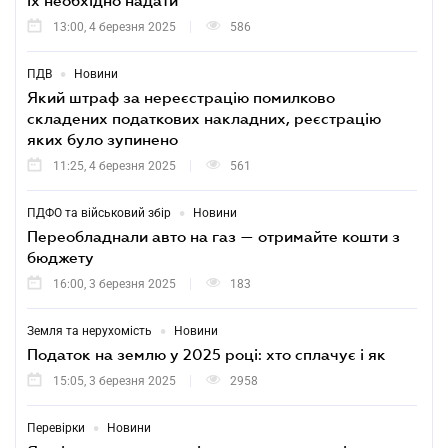
їх необхідно надати
13:00, 4 березня 2025
586
•
ПДВ
Новини
Який штраф за нереєстрацію помилково
складених податкових накладних, реєстрацію
яких було зупинено
11:25, 4 березня 2025
561
•
ПДФО та військовий збір
Новини
Переобладнали авто на газ — отримайте кошти з
бюджету
16:00, 3 березня 2025
183
•
Земля та нерухомість
Новини
Податок на землю у 2025 році: хто сплачує і як
15:05, 3 березня 2025
2958
•
Перевірки
Новини