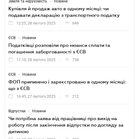
•
Земля та нерухомість
Новини
Купівля й продаж авто в одному місяці: чи
подавати декларацію з транспортного податку
12:25, 28 лютого 2025
649
•
ЄСВ
Новини
Податківці розповіли про нюанси сплати та
погашення заборгованості з ЄСВ
11:10, 28 лютого 2025
758
•
ЄСВ
Новини
ФОП припинено і зареєстровано в одному місяці:
що з ЄСВ
16:45, 27 лютого 2025
212
•
Відпустки
Новини
Чи потрібна заява від працівниці про вихід на
роботу після закінчення відпустки по догляду за
дитиною