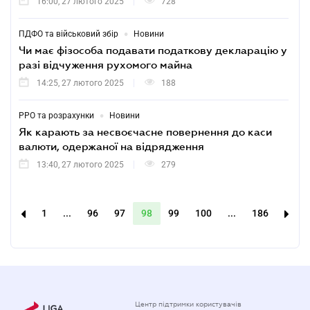
16:00, 27 лютого 2025
728
•
ПДФО та військовий збір
Новини
Чи має фізособа подавати податкову декларацію у
разі відчуження рухомого майна
14:25, 27 лютого 2025
188
•
РРО та розрахунки
Новини
Як карають за несвоєчасне повернення до каси
валюти, одержаної на відрядження
13:40, 27 лютого 2025
279
1
...
96
97
98
99
100
...
186
Центр підтримки користувачів