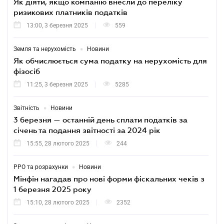
Як діяти, якщо компанію внесли до переліку
ризикових платників податків
13:00, 3 березня 2025
559
•
Земля та нерухомість
Новини
Як обчислюється сума податку на нерухомість для
фізосіб
11:25, 3 березня 2025
5285
•
Звітність
Новини
3 березня — останній день сплати податків за
січень та подання звітності за 2024 рік
15:55, 28 лютого 2025
244
•
РРО та розрахунки
Новини
Мінфін нагадав про нові форми фіскальних чеків з
1 березня 2025 року
15:10, 28 лютого 2025
2352