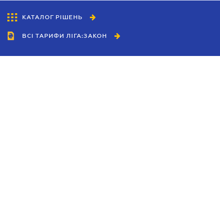
КАТАЛОГ РІШЕНЬ
ВСІ ТАРИФИ ЛІГА:ЗАКОН
Співробітництво
Агенти
Дилери
Політика конфіденційності
Умови використання сайту
Реклама
Блог
Новини компанії
Керівництва
Каталоги компаній
Теми в центрі уваги