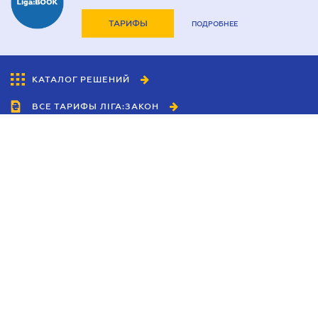
ТАРИФЫ
ПОДРОБНЕЕ
КАТАЛОГ РЕШЕНИЙ
ВСЕ ТАРИФЫ ЛІГА:ЗАКОН
Сотрудничество
Агенты
Дилеры
Политика
конфиденциальности
Условия использования
сайта
Реклама
Блог