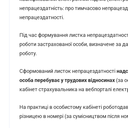
непрацездатність: про тимчасово непрацезд
непрацездатності.
Під час формування листка непрацездатност
роботи застрахованої особи, визначене за д
роботу.
Сформований листок непрацездатності
надс
особа перебуває у трудових відносинах
(за о
кабінет страхувальника на вебпорталі елект
На практиці в особистому кабінеті роботода
різницею в номері (за сумісництвом після н