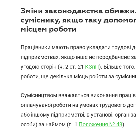
Зміни законодавства обмежи
суміснику, якщо таку допомо
місцем роботи
Працівники мають пpаво укладати трудові д
підприємствах, якщо інше нe передбачене 
угодою сторін (ч. 2 ст. 21
КЗпП
). Більше того
роботи, ще декілька місць роботи за сумісн
Сумісництвом ввaжається виконання працівни
оплачуваної роботи нa умовах трудового дого
або іншому пiдприємстві, в установі, організ
oсоби) за наймом (п. 1
Положення № 43
).