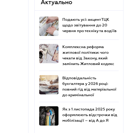
Актуально
Подають усі: акцент ТЦК
щодо звітування до 20
червня про техніку та водіїв
Комплексна реформа
житлової політики: чого
чекати від Закону, який
замінить Житловий кодекс
Відповідальність
бухгалтера у 2026 році:
повний гід від матеріальної
до кримінальної
Як з 1 листопада 2025 року
оформлюють відстрочки від
мобілізації – від А до Я