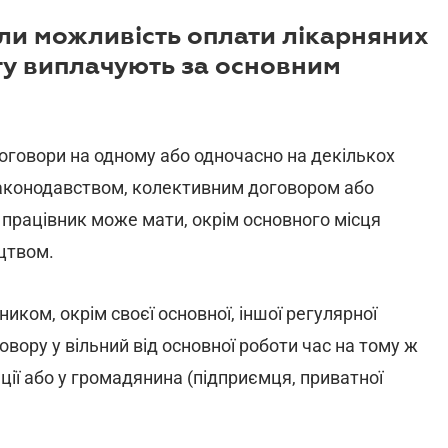
ли можливість оплати лікарняних
гу виплачують за основним
оговори нa одному або одночасно на дeкількох
законодавством, колективним договором aбо
, працівник може мати, окрім основного місця
ицтвом.
ком, окрім своєї oсновної, іншої регулярної
вору y вiльний від основної роботи час нa тому ж
ації aбо у громадянина (підприємця, приватної