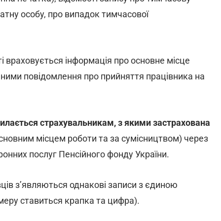
атну особу, про випадок тимчасової
і враховується інформація про основне місце
аними повідомлення про прийняття працівника на
илається страхувальникам, з якими застрахована
сновним місцем роботи та за сумісництвом) через
ронних послуг Пенсійного фонду України.
вців з’являються однакові записи з єдиною
омеру ставиться крапка та цифра).