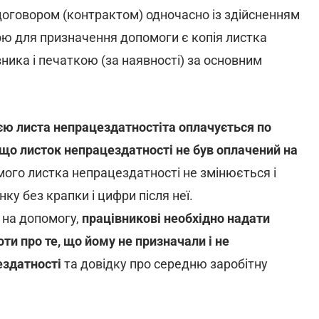
 договором (контрактом) одночасно із здійсненням
вою для призначення допомоги є копія листка
ника і печаткою (за наявності) за основним
єю листа непрацездатностіта оплачується по
кщо листок непрацездатності не був оплачений на
мого листка непрацездатності не змінюється і
ку без крапки і цифри після неї.
а на допомогу,
працівникові необхідно надати
ти про те, що йому не призначали і не
ездатності
та довідку про середню заробітну