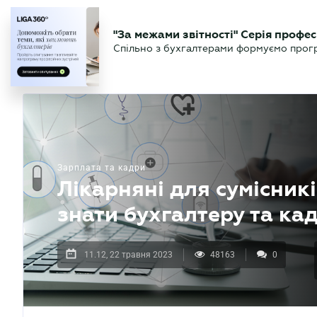
БІЗНЕСУ
ЮРИСТУ
БУ
"За межами звітності" Серія профес
БУХГАЛТЕР
Новини
Аналітика
Календа
Спільно з бухгалтерами формуємо програ
.UA
Зарплата та кадри
Лікарняні для сумісникі
знати бухгалтеру та ка
11.12, 22 травня 2023
48163
0