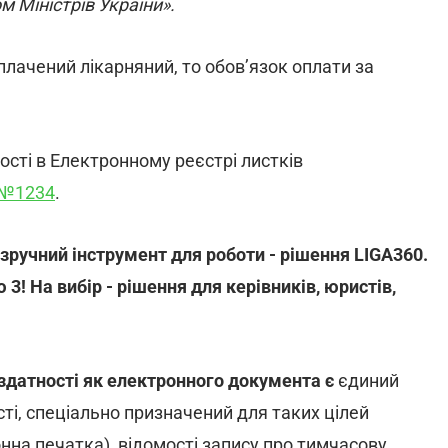
 Міністрів України».
плачений лікарняний, то обов’язок оплати за
сті в Електронному реєстрі листків
 №1234
.
 зручний інструмент для роботи - рішення
LIGA
360.
3! На вибір - рішення для керівників, юристів,
здатності як електронного документа
є
єдиний
і, спеціально призначений для таких цілей
нна печатка), відомості запису про тимчасову