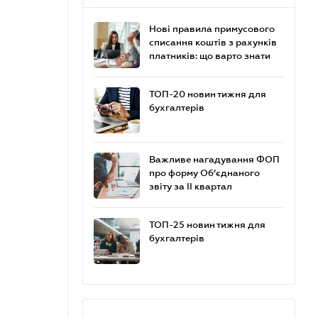
Нові правила примусового
списання коштів з рахунків
платників: що варто знати
ТОП-20 новин тижня для
бухгалтерів
Важливе нагадування ФОП
про форму Об’єднаного
звіту за ІІ квартал
ТОП-25 новин тижня для
бухгалтерів