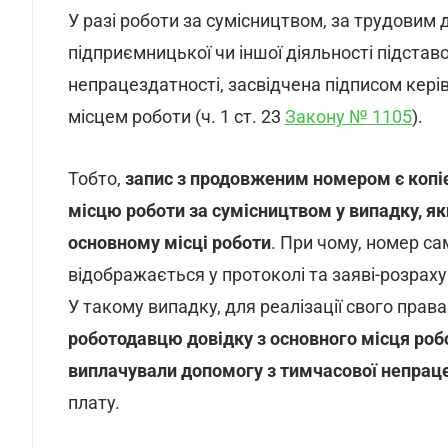
У разі роботи за сумісництвом, за трудовим
підприємницької чи іншої діяльності підста
непрацездатності, засвідчена підписом керів
місцем роботи (ч. 1 ст. 23
Закону № 1105
).
Тобто,
запис з продовженим номером є копі
місцю роботи за сумісництвом у випадку, я
основному місці роботи
. При чому, номер са
відображається у протоколі та заяві-розрахун
У такому випадку, для реалізації свого прав
роботодавцю довідку з основного місця робо
виплачували допомогу з тимчасової непрац
плату.