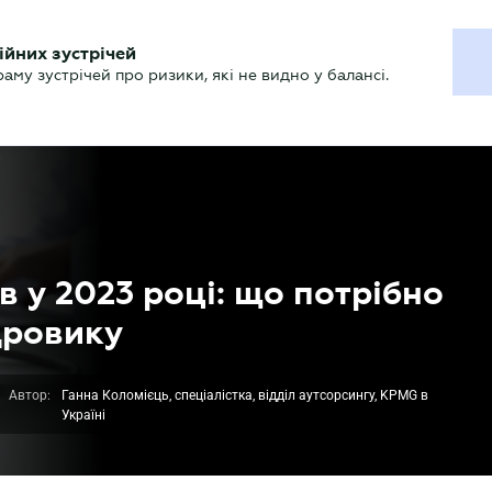
ХГАЛТЕРУ
ійних зустрічей
р
Актуально
му зустрічей про ризики, які не видно у балансі.
в у 2023 році: що потрібно
дровику
Автор:
Ганна Коломієць, спеціалістка, відділ аутсорсингу, KPMG в
Україні