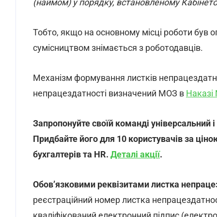
(наймом) у порядку, встановленому Кабінетом
Тобто, якщо на основному місці роботи був о
сумісництвом знімається з роботодавців.
Механізм формування листків непрацездатно
непрацездатності визначений МОЗ в
Наказі
Запропонуйте своїй команді універсальний і
Придбайте його для 10 користувачів за ціною 
бухгалтерів та HR.
Деталі акції
.
Обов’язковими реквізитами листка непраце
реєстраційний номер листка непрацездатност
кваліфікований електронний підпис (електро