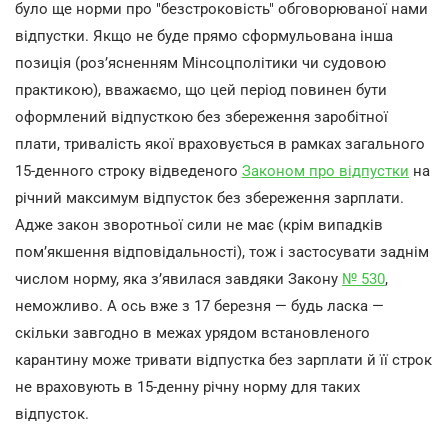
було ще норми про "безстроковість" обговорюваної нами
відпустки. Якщо не буде прямо сформульована інша
позиція (роз’ясненням Мінсоцполітики чи судовою
практикою), вважаємо, що цей період повинен бути
оформлений відпусткою без збереження заробітної
плати, тривалість якої враховується в рамках загального
15-денного строку відведеного
Законом про відпустки
на
річний максимум відпусток без збереження зарплати.
Адже закон зворотньої сили не має (крім випадків
пом’якшення відповідальності), тож і застосувати заднім
числом норму, яка з’явилася завдяки Закону
№ 530
,
неможливо. А ось вже з 17 березня — будь ласка —
скільки завгодно в межах урядом встановленого
карантину може тривати відпустка без зарплати й її строк
не враховують в 15-денну річну норму для таких
відпусток.