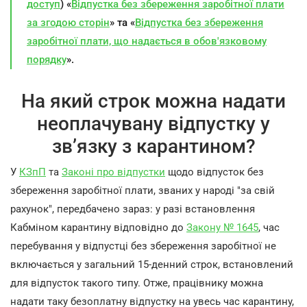
доступ
) «
Відпустка без збереження заробітної плати
за згодою сторін
» та «
Відпустка без збереження
заробітної плати, що надається в обов'язковому
порядку
».
На який строк можна надати
неоплачувану відпустку у
зв’язку з карантином?
У
КЗпП
та
Законі про відпустки
щодо відпусток без
збереження заробітної плати, званих у народі "за свій
рахунок", передбачено зараз: у разі встановлення
Кабміном карантину відповідно до
Закону № 1645
, час
перебування у відпустці без збереження заробітної не
включається у загальний 15-денний строк, встановлений
для відпусток такого типу. Отже, працівнику можна
надати таку безоплатну відпустку на увесь час карантину,