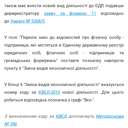
також має внести новий вид діяльності до ЄДР, подавши
держреєстратору
заяву за формою 11
відповідно
до
Наказу № 3268/5
.
У полі "Перелік змін до відомостей про фізичну особу -
підприємця, які містяться в Єдиному державному реєстрі
юридичних осіб, фізичних осіб - підприємців та
громадських формувань" поставте позначку навпроти
пункту 6 "Зміна видів економічної діяльності".
У блоці 6 "Зміна видів економічної діяльності" вказується
номер коду за
КВЕД-2010
нової діяльності. Для цього
робиться відповідна позначка у графі "Вкл.".
З визначенням коду за
КВЕД
допоможуть
Методоснови
№ 396
.