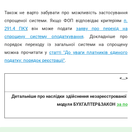
Також не варто забувати про можливість застосування
спрощеної системи. Якщо ФОП відповідає критеріям
п.
291.4 ПКУ
, він може подати
заяву про перехід на
спрощену систему оподаткування
. Докладніше про
порядок переходу із загальної системи на спрощену
можна прочитати у
статті "До уваги платників єдиного
податку: порядок реєстрації"
.
<...>
Детальніше про наслідки здійснення незареєстрованої аб
модуля
БУХГАЛТЕР&ЗАКОН
за пос