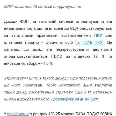
ФОП на загальній системі оподаткування
Доходи ФОП на загальній системі оподаткування від
видів діяльності, що не внесені до ЄДР, оподатковуються
за загальними правилами, встановленими
ПКУ
для
платників податку - фізичних осіб (
п. 177.6 ПКУ
). Це
означає, що дохід від незареєстрованої діяльності
оподатковуватиметься ПДФО за ставкою 18 % та
військовим збором - 1,5 %.
Утримувати ПДФО з такого доходу буде податковий агент,
що його нарахував. Тобто контрагент, який виплатив
такий дохід, зобов'язаний утримати ПДФО та належним
чином відобразити його у
розрахунку за ф. № 1ДФ
.
У
роз'ясненні
з розділу 103.25 модуля БАЗА ПОДАТКОВИХ