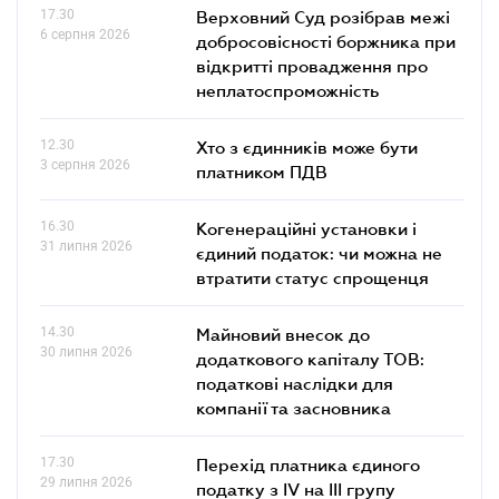
17.30
Верховний Суд розібрав межі
6 серпня 2026
добросовісності боржника при
відкритті провадження про
неплатоспроможність
12.30
Хто з єдинників може бути
3 серпня 2026
платником ПДВ
16.30
Когенераційні установки і
31 липня 2026
єдиний податок: чи можна не
втратити статус спрощенця
14.30
Майновий внесок до
30 липня 2026
додаткового капіталу ТОВ:
податкові наслідки для
компанії та засновника
17.30
Перехід платника єдиного
29 липня 2026
податку з IV на III групу