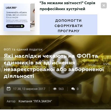
"За межами звітності" Серія
UA
професійних зустрічей
БУХГАЛТЕР
.UA
ДОПОМОГТИ
СФОРМУВАТИ
ПРОГРАМУ
ФОП та єдиний податок
Які наслідки чекають на ФОП та
єдинників за здійснення
незареєстрованої або забороненої
діяльності
17.38, 13 вересня 2017
563
0
Автор:
Компанія "ЛІГА:ЗАКОН"