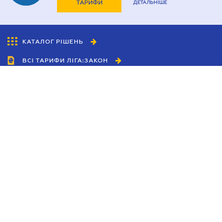
ТАРИФИ
ДЕТАЛЬНІШЕ
КАТАЛОГ РІШЕНЬ
ВСІ ТАРИФИ ЛІГА:ЗАКОН
Співробітництво
Агенти
Дилери
Політика конфіденційності
Умови використання сайту
Реклама
Блог
Новини компанії
Керівництва