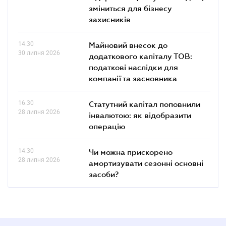
зміниться для бізнесу
захисників
14.30
Майновий внесок до
30 липня 2026
додаткового капіталу ТОВ:
податкові наслідки для
компанії та засновника
16.30
Статутний капітал поповнили
28 липня 2026
інвалютою: як відобразити
операцію
14.30
Чи можна прискорено
28 липня 2026
амортизувати сезонні основні
засоби?