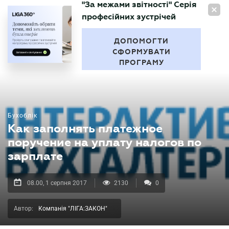
"За межами звітності" Серія
UA
професійних зустрічей
БУХГАЛТЕР
.UA
ДОПОМОГТИ
СФОРМУВАТИ
ПРОГРАМУ
Бухоблік
Как заполнять платежное
поручение на уплату налогов по
зарплате
08.00, 1 серпня 2017
2130
0
Автор:
Компанія "ЛІГА:ЗАКОН"