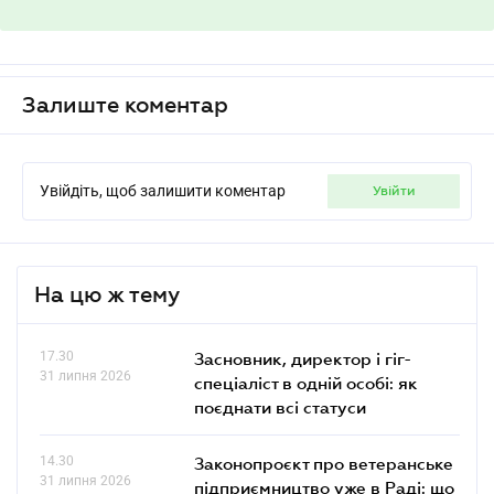
Залиште коментар
Увійдіть, щоб залишити коментар
увійти
На цю ж тему
17.30
Засновник, директор і гіг-
31 липня 2026
спеціаліст в одній особі: як
поєднати всі статуси
14.30
Законопроєкт про ветеранське
31 липня 2026
підприємництво уже в Раді: що