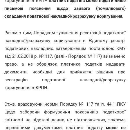
коригування в ЄРПН
платник податків може подати лише
письмові пояснення щодо зайвого (помилкового)
складання податкової накладної/розрахунку коригування
.
Разом з цим, Порядком зупинення реєстрації податкової
накладної/розрахунку коригування в Єдиному реєстрі
податкових накладних, затвердженим постановою КМУ
від 21.02.2018 р. № 117, (далі - Порядок № 117) визначено
право, а не обов'язок платника податків надавати
документи, необхідні для прийняття рішення про
реєстрацію податкової накладної/розрахунку
коригування в ЄРПН.
Отже, враховуючи норми Порядку № 117 та п. 44.1 ПКУ
щодо заборони формування показників податкової
звітності на підставі даних, не підтверджених, зокрема
первинними документами, платник податку
може не