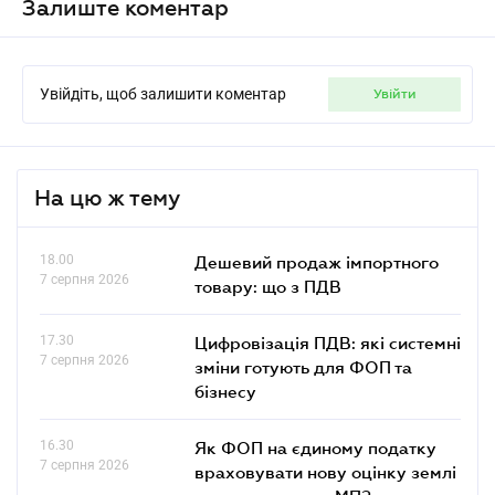
Залиште коментар
Увійдіть, щоб залишити коментар
увійти
На цю ж тему
18.00
Дешевий продаж імпортного
7 серпня 2026
товару: що з ПДВ
17.30
Цифровізація ПДВ: які системні
7 серпня 2026
зміни готують для ФОП та
бізнесу
16.30
Як ФОП на єдиному податку
7 серпня 2026
враховувати нову оцінку землі