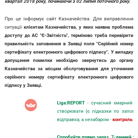
квартал 2018 року, починаючи з 02 липня поточного року.
Про це інформує сайт Казначейства. Для виправлення
ситуації
клієнтам Казначейства, у яких наявна проблема
доступу до АС "Є-Звітність", терміново треба перевірити
правильність заповнення в Заявці поля "Серійний номер
сертифікату електронного цифрового підпису". У випадку
допущення помилки необхідно звернутись до органу
Казначейства за місцем обслуговування для уточнення
серійного номеру сертифікату електронного цифрового
підпису у Заявці.
Liga:REPORT
- сучасний хмарний се
створювати (є підказки по заповн
відправка; а незабаром -
контроль р
Спробуйте прямо зараз. 7-денний т