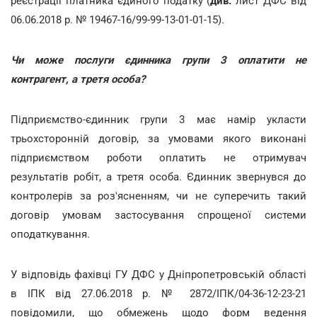
реєстрації платника єдиного податку (
див.
лист ДФС від
06.06.2018 р. № 19467-16/99-99-13-01-01-15).
Чи може послуги єдинника групи 3 оплатити не
контрагент, а третя особа?
Підприємство-єдинник групи 3 має намір укласти
трьохсторонній договір, за умовами якого виконані
підприємством роботи оплатить не отримувач
результатів робіт, а третя особа. Єдинник звернувся до
контролерів за роз'ясненням, чи не суперечить такий
договір умовам застосування спрощеної системи
оподаткування.
У відповідь фахівці ГУ ДФС у Дніпропетровській області
в ІПК від 27.06.2018 р. № 2872/ІПК/04-36-12-23-21
повідомили, що обмежень щодо форм ведення