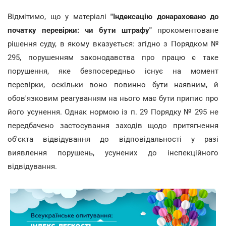
Відмітимо, що у матеріалі
"Індексацію донараховано до
початку перевірки: чи бути штрафу"
прокоментоване
рішення суду, в якому вказується: згідно з Порядком №
295, порушенням законодавства про працю є таке
порушення, яке безпосередньо існує на момент
перевірки, оскільки воно повинно бути наявним, й
обов'язковим реагуванням на нього має бути припис про
його усунення. Однак нормою із п. 29 Порядку № 295 не
передбачено застосування заходів щодо притягнення
об'єкта відвідування до відповідальності у разі
виявлення порушень, усунених до інспекційного
відвідування.