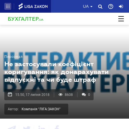
UA
БУХГАЛТЕР
.UA
Персонал
Не застосували коефіцієнт
коригування: як донарахувати
відпускні та чи буде штраф
15.50, 17 липня 2018
8608
0
Автор:
Компанія "ЛІГА:ЗАКОН"