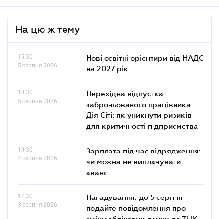
На цю ж тему
15.30
Нові освітні орієнтири від НАДС
5 серпня 2026
на 2027 рік
10.30
Перехідна відпустка
5 серпня 2026
заброньованого працівника
Дія Сіті: як уникнути ризиків
для критичності підприємства
10.30
Зарплата під час відрядження:
4 серпня 2026
чи можна не виплачувати
аванс
17.30
Нагадування: до 5 серпня
3 серпня 2026
подайте повідомлення про
зміну облікових даних до ТЦК