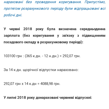
нараховані без проведення коригування. Припустімо,
протягом розрахункового періоду були відпрацьовані всі
робочі дні.
У червні 2018 року була визначена середньоденна
зарплата (без коригування у зв'язку з підвищенням
посадового окладу в розрахунковому періоді):
103100 грн : (365 к.дн. - 12 н.дн.) = 292,07 грн.
За 14 к.дн. щорічної відпустки нараховано:
292,07 грн х 14 к.дн = 4088,98 грн.
У липні 2018 року донараховані червневі відпускні: