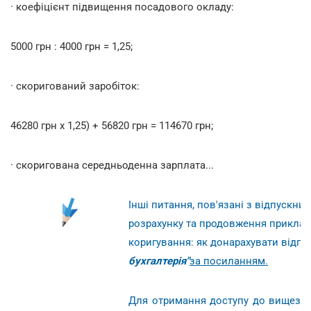
· коефіцієнт підвищення посадового окладу:
5000 грн : 4000 грн = 1,25;
· скоригований заробіток:
46280 грн х 1,25) + 56820 грн = 114670 грн;
· скоригована середньоденна зарплата...
Інші питання, пов'язані з відпускни
розрахунку та продовження прикладу
коригування: як донарахувати відпу
бухгалтерія"
за посиланням.
Для отримання доступу до вищезазн