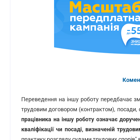
Комен
Переведення на іншу роботу передбачає зм
трудовим договором (контрактом), посади, с
працівника на іншу роботу означає доручен
кваліфікації чи посаді, визначеній трудов
практику розгляду судами трудових спорів" ві