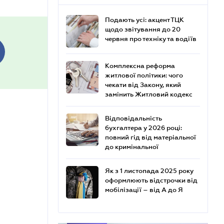
Подають усі: акцент ТЦК
щодо звітування до 20
червня про техніку та водіїв
Комплексна реформа
житлової політики: чого
чекати від Закону, який
замінить Житловий кодекс
Відповідальність
бухгалтера у 2026 році:
повний гід від матеріальної
до кримінальної
Як з 1 листопада 2025 року
оформлюють відстрочки від
мобілізації – від А до Я