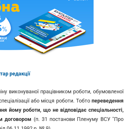
тар редакції
іну виконуваної працівником роботи, обумовленої
пеціалізації або місця роботи. Тобто
переведення
ня йому роботи, що не відповідає спеціальності,
им договором
(п. 31 постанови Пленуму ВСУ "Про
д 06.11.1992 р. № 9).