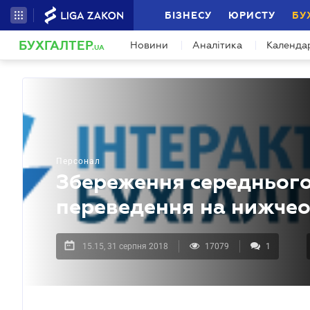
БІЗНЕСУ
ЮРИСТУ
БУ
БУХГАЛТЕР
Новини
Аналітика
Календа
.UA
Персонал
Збереження середнього 
переведення на нижчео
15.15, 31 серпня 2018
17079
1