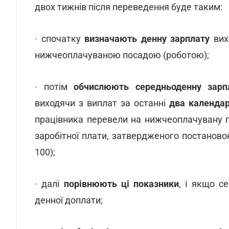
двох тижнів після переведення буде таким:
· спочатку
визначають денну
зарплату
вих
нижчеоплачуваною посадою (роботою);
· потім
обчислюють
середньоденну
зарп
виходячи з виплат за останні
два календар
працівника перевели на нижчеоплачувану п
заробітної плати, затвердженого постаново
100);
· далі
порівнюють ці показники
, і якщо с
денної доплати;