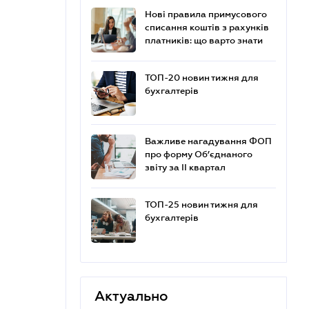
Нові правила примусового
списання коштів з рахунків
платників: що варто знати
ТОП-20 новин тижня для
бухгалтерів
Важливе нагадування ФОП
про форму Об’єднаного
звіту за ІІ квартал
ТОП-25 новин тижня для
бухгалтерів
Актуально