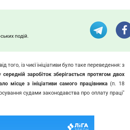
ських подій.
д того, із чиєї ініціативи було таке переведення: з
му
середній заробіток зберігається протягом двох
ло місце з ініціативи самого працівника
(п. 18
осування судами законодавства про оплату праці"