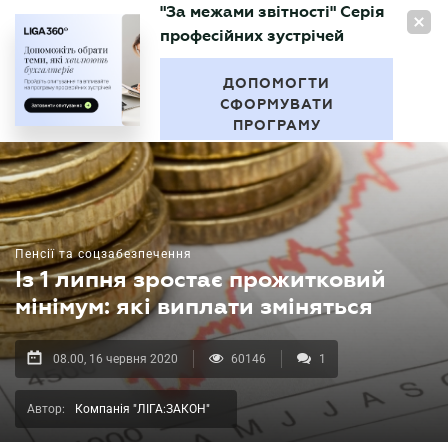
"За межами звітності" Серія
UA
професійних зустрічей
БУХГАЛТЕР
.UA
ДОПОМОГТИ
СФОРМУВАТИ
ПРОГРАМУ
Пенсії та соцзабезпечення
Із 1 липня зростає прожитковий
мінімум: які виплати зміняться
08.00, 16 червня 2020
60146
1
Автор:
Компанія "ЛІГА:ЗАКОН"