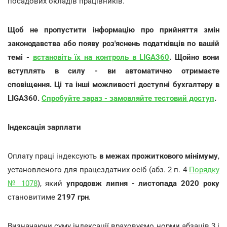
посадових окладів працівників.
Щоб не пропустити інформацію про прийняття змін
законодавства або появу роз'яснень податківців по вашій
темі -
встановіть їх на контроль в LIGA360
. Щойно вони
вступлять в силу - ви автоматично отримаєте
сповіщення. Ці та інші можливості доступні бухгалтеру в
LIGA360.
Спробуйте зараз - замовляйте тестовий доступ
.
Індексація зарплати
Оплату праці індексують
в межах прожиткового мінімуму
,
установленого для працездатних осіб (абз. 2 п. 4
Порядку
№ 1078
), який
упродовж липня - листопада 2020 року
становитиме
2197 грн
.
Визначаючи суму індексації враховуємо норми абзаців 3 і