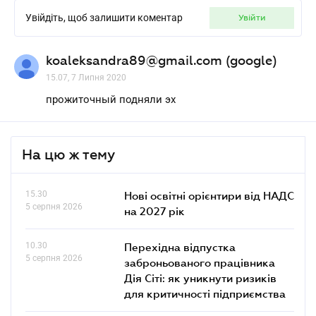
Увійдіть, щоб залишити коментар
увійти
koaleksandra89@gmail.com (google)
15.07, 7 Липня 2020
прожиточный подняли эх
На цю ж тему
15.30
Нові освітні орієнтири від НАДС
5 серпня 2026
на 2027 рік
10.30
Перехідна відпустка
5 серпня 2026
заброньованого працівника
Дія Сіті: як уникнути ризиків
для критичності підприємства