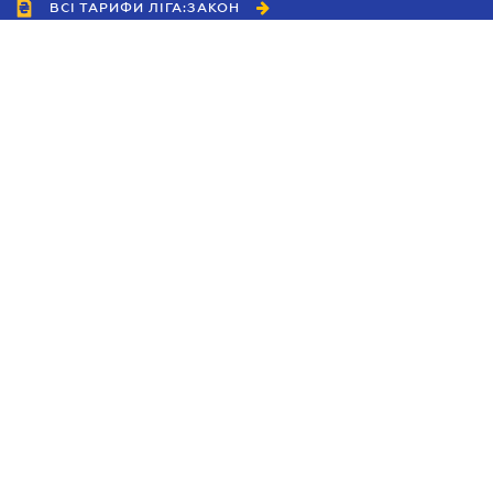
ВСІ ТАРИФИ ЛІГА:ЗАКОН
Співробітництво
Агенти
Дилери
Політика конфіденційності
Умови використання сайту
Реклама
Блог
Новини компанії
Керівництва
Каталоги компаній
Теми в центрі уваги
Підтримка та контакти