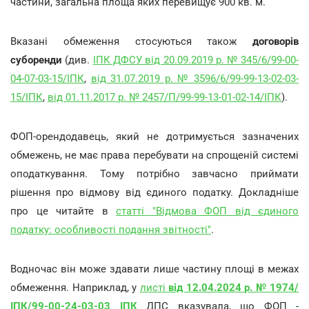
частини, загальна площа яких перевищує 900 кв. м.
Вказані обмеження стосуються також
договорів
суборенди
(див.
ІПК ДФСУ від 20.09.2019 р. № 345/6/99-00-
04-07-03-15/ІПК
,
від 31.07.2019 р. № 3596/6/99-99-13-02-03-
15/ІПК
,
від 01.11.2017 р. № 2457/П/99-99-13-01-02-14/ІПК
).
ФОП-орендодавець, який не дотримується зазначених
обмежень, не має права перебувати на спрощеній системі
оподаткування. Тому потрібно завчасно приймати
рішення про відмову від єдиного податку. Докладніше
про це читайте в
статті "Відмова ФОП від єдиного
податку: особливості подання звітності"
.
Водночас він може здавати лише частину площі в межах
обмеження. Наприклад, у
листі
від 12.04.2024 р. № 1974/
ІПК/99-00-24-03-03 ІПК
ДПС вказувала, що ФОП -