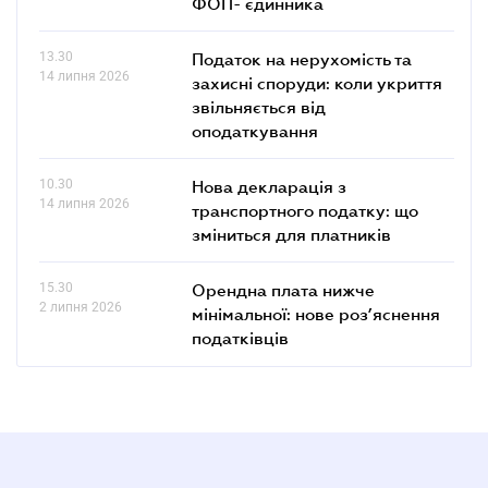
ФОП- єдинника
13.30
Податок на нерухомість та
14 липня 2026
захисні споруди: коли укриття
звільняється від
оподаткування
10.30
Нова декларація з
14 липня 2026
транспортного податку: що
зміниться для платників
15.30
Орендна плата нижче
2 липня 2026
мінімальної: нове роз’яснення
податківців