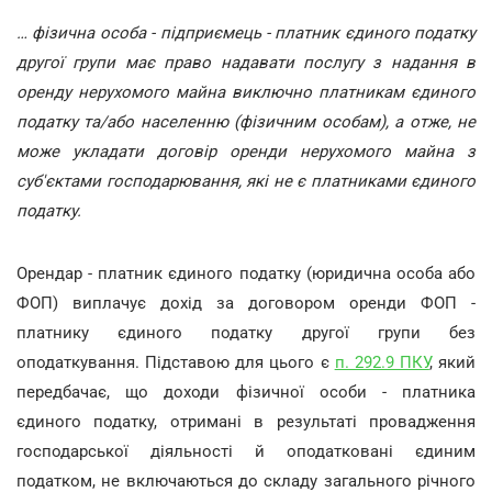
… фізична особа - підприємець - платник єдиного податку
другої групи має право надавати послугу з надання в
оренду нерухомого майна виключно платникам єдиного
податку та/або населенню (фізичним особам), а отже, не
може укладати договір оренди нерухомого майна з
суб'єктами господарювання, які не є платниками єдиного
податку.
Орендар - платник єдиного податку (юридична особа або
ФОП) виплачує дохід за договором оренди ФОП -
платнику єдиного податку другої групи без
оподаткування. Підставою для цього є
п. 292.9 ПКУ
, який
передбачає, що доходи фізичної особи - платника
єдиного податку, отримані в результаті провадження
господарської діяльності й оподатковані єдиним
податком, не включаються до складу загального річного