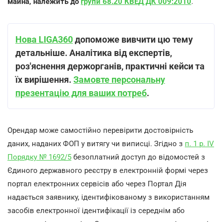
майна, належить до
групи 68.20 КВЕД ДК 009:2010
.
Нова LIGA360
допоможе вивчити цю тему
детальніше. Аналітика від експертів,
роз
'
яснення держорганів, практичні кейси та
їх вирішення.
Замовте персональну
презентацію для ваших потреб
.
Орендар може самостійно перевірити достовірність
даних, наданих ФОП у витягу чи виписці. Згідно з
п. 1 р. IV
Порядку № 1692/5
безоплатний доступ до відомостей з
Єдиного державного реєстру в електронній формі через
портал електронних сервісів або через Портал Дія
надається заявнику, ідентифікованому з використанням
засобів електронної ідентифікації із середнім або