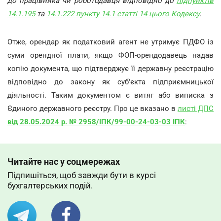
до працівника чи роботодавця відповідно до
підпунктів
14.1.195
та
14.1.222 пункту 14.1 статті 14 цього Кодексу
.
Отже, орендар як податковий агент не утримує ПДФО із
суми орендної плати, якщо ФОП-орендодавець надав
копію документа, що підтверджує її державну реєстрацію
відповідно до закону як суб'єкта підприємницької
діяльності. Таким документом є витяг або виписка з
Єдиного державного реєстру. Про це вказано в
листі ДПС
від 28.05.2024 р. № 2958/ІПК/99-00-24-03-03 ІПК
:
Читайте нас у соцмережах
Підпишіться, щоб завжди бути в курсі
бухгалтерських подій.