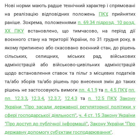
Нові норми мають радше технічний характер і спрямовані
на реалізацію відповідних положень
ПКУ
, прийнятих
раніше. Зокрема, положеннями
п. 69.34 підрозд. 10 розд.
ХХ ПКУ
встановлено, що тимчасово, на період дії
воєнного стану на території України, по 31 грудня року, в
якому припинено або скасовано воєнний стан, до рішень
сільських, селищних, міських рад, військових
адміністрацій або військово-цивільних адміністрацій
щодо встановлення ставок та пільг з місцевих податків
та/або зборів та/або рішень про внесення змін до таких
рішень не застосовують вимоги
пп. 4.1.9
та
п. 4.5 ПКУ
,
пп.
пп. 12.3.3
,
12.3.4
,
12.3.7
,
12.4.3
та
п. 12.5 ПКУ
,
Закону
України "Про засади державної регуляторної політики у
сфері господарської діяльності"
,
ч. 4 ст. 15 Закону України
"Про доступ до публічної інформації"
,
Закону України "Про
державну допомогу суб'єктам господарювання"
.