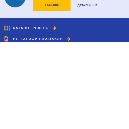
ТАРИФИ
ДЕТАЛЬНІШЕ
КАТАЛОГ РІШЕНЬ
ВСІ ТАРИФИ ЛІГА:ЗАКОН
Співробітництво
Агенти
Дилери
Політика конфіденційності
Умови використання сайту
Реклама
Блог
Новини компанії
Керівництва