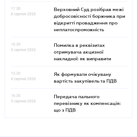
17.30
Верховний Суд розібрав межі
6 серпня 2026
добросовісності боржника при
відкритті провадження про
неплатоспроможність
16.30
Помилка в реквізитах
6 серпня 2026
отримувача акцизної
накладної: як виправити
15.30
Як формувати очікувану
6 серпня 2026
вартість закупівель та ПДВ
16.30
Передача пального
5 серпня 2026
перевізнику як компенсація:
що з ПДВ