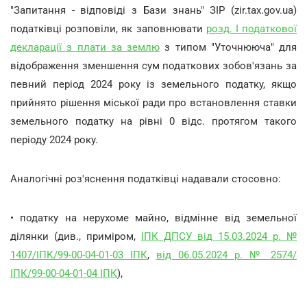
"Запитання - відповіді з Бази знань" ЗІР (zir.tax.gov.ua)
податківці розповіли, як заповнювати
розд. I податкової
декларації з плати за землю
з типом "Уточнююча" для
відображення зменшення сум податкових зобов'язань за
певний період 2024 року із земельного податку, якщо
прийнято рішення міської ради про встановлення ставки
земельного податку на рівні 0 відс. протягом такого
періоду 2024 року.
Аналогічні роз'яснення податківці надавали стосовно:
• податку на нерухоме майно, відмінне від земельної
ділянки (див., приміром,
ІПК ДПСУ від 15.03.2024 р. №
1407/ІПК/99-00-04-01-03 ІПК
,
від 06.05.2024 р. № 2574/
ІПК/99-00-04-01-04 ІПК
),