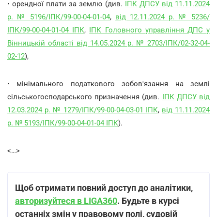
• орендної плати за землю (див.
ІПК ДПСУ від 11.11.2024
р. № 5196/ІПК/99-00-04-01-04
,
від 12.11.2024 р. № 5236/
ІПК/99-00-04-01-04 ІПК
,
ІПК Головного управління ДПС у
Вінницькій області від 14.05.2024 р. № 2703/ІПК/02-32-04-
02-12
),
• мінімального податкового зобов'язання на землі
сільськогосподарського призначення (див.
ІПК ДПСУ від
12.03.2024 р. № 1279/ІПК/99-00-04-03-01 ІПК
,
від 11.11.2024
р. № 5193/ІПК/99-00-04-01-04 ІПК
).
<…>
Щоб отримати повний доступ до аналітики,
авторизуйтеся в LIGA360
. Будьте в курсі
останніх змін у правовому полі, судовій