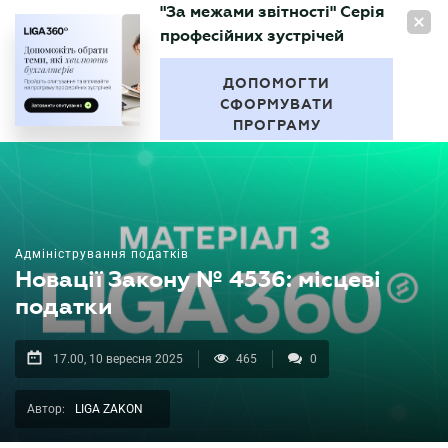
"За межами звітності" Серія
UA
професійних зустрічей
БУХГАЛТЕР
.UA
ДОПОМОГТИ
СФОРМУВАТИ
ПРОГРАМУ
Адміністрування податків
Новації Закону № 4536: місцеві
податки
17.00, 10 вересня 2025
465
0
Автор:
LIGA ZAKON