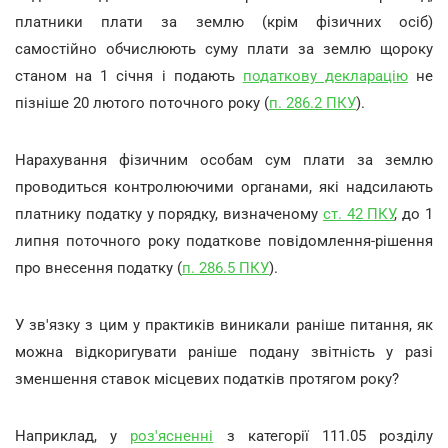
платники плати за землю (крім фізичних осіб)
самостійно обчислюють суму плати за землю щороку
станом на 1 січня і подають
податкову декларацію
не
пізніше 20 лютого поточного року (
п. 286.2 ПКУ
).
Нарахування фізичним особам сум плати за землю
проводиться контролюючими органами, які надсилають
платнику податку у порядку, визначеному
ст. 42 ПКУ
, до 1
липня поточного року податкове повідомлення-рішення
про внесення податку (
п. 286.5 ПКУ
).
У зв'язку з цим у практиків виникали раніше питання, як
можна відкоригувати раніше подану звітність у разі
зменшення ставок місцевих податків протягом року?
Наприклад, у
роз'ясненні
з категорії 111.05 розділу