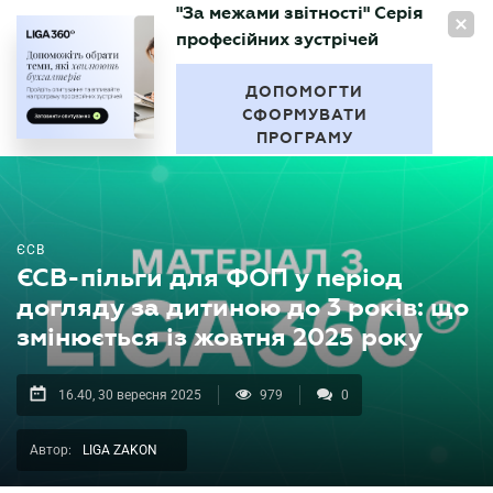
"За межами звітності" Серія
UA
професійних зустрічей
БУХГАЛТЕР
.UA
ДОПОМОГТИ
СФОРМУВАТИ
ПРОГРАМУ
ЄСВ
ЄСВ-пільги для ФОП у період
догляду за дитиною до 3 років: що
змінюється із жовтня 2025 року
16.40, 30 вересня 2025
979
0
Автор:
LIGA ZAKON