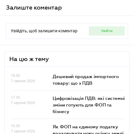
Залиште коментар
Увійдіть, щоб залишити коментар
увійти
На цю ж тему
18.00
Дешевий продаж імпортного
7 серпня 2026
товару: що з ПДВ
17.30
Цифровізація ПДВ: які системні
7 серпня 2026
зміни готують для ФОП та
бізнесу
16.30
Як ФОП на єдиному податку
7 серпня 2026
враховувати нову оцінку землі