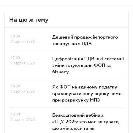
На цю ж тему
18.00
Дешевий продаж імпортного
7 серпня 2026
товару: що з ПДВ
17.30
Цифровізація ПДВ: які системні
7 серпня 2026
зміни готують для ФОП та
бізнесу
16.30
Як ФОП на єдиному податку
7 серпня 2026
враховувати нову оцінку землі
при розрахунку МПЗ
13.30
Безкоштовний вебінар:
7 серпня 2026
«ТЦУ-2025: хто має звітувати,
що змінилося та як