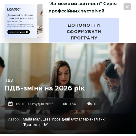
"За межами звітності" Серія
UA
професійних зустрічей
БУХГАЛТЕР
.UA
ДОПОМОГТИ
СФОРМУВАТИ
ПРОГРАМУ
ПДВ
ПДВ-зміни на 2026 рік
09.10, 31 грудня 2025
1541
0
Автор:
Майя Мальцева, провідний бухгалтер-аналітик
"Бухгалтер.UA"