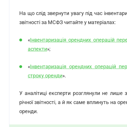
На що слід звернути увагу під час інвентар
звітності за МСФЗ читайте у матеріалах:
«
Інвентаризація орендних операцій пер
аспекти
»;
«
Інвентаризація орендних операцій пе
строку оренди
».
У аналітиці експерти розглянули не лише 
річної звітності, а й як саме вплинуть на ор
оренди.