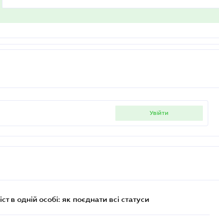
увійти
ст в одній особі: як поєднати всі статуси