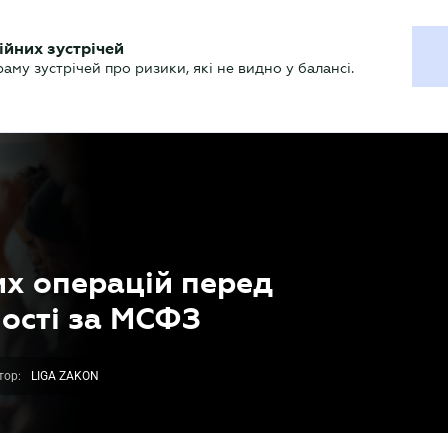
ХГАЛТЕРУ
ійних зустрічей
р
Актуально
му зустрічей про ризики, які не видно у балансі.
их операцій перед
ності за МСФЗ
тор:
LIGA ZAKON