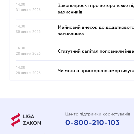
14.30
Законопроєкт про ветеранське пі
31 липня 2026
захисників
14.30
Майновий внесок до додаткового 
30 липня 2026
засновника
16.30
Статутний капітал поповнили інв
28 липня 2026
14.30
Чи можна прискорено амортизуват
28 липня 2026
Центр підтримки користувачів
0-800-210-103