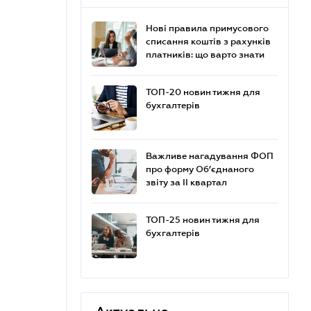
Нові правила примусового
списання коштів з рахунків
платників: що варто знати
ТОП-20 новин тижня для
бухгалтерів
Важливе нагадування ФОП
про форму Об’єднаного
звіту за ІІ квартал
ТОП-25 новин тижня для
бухгалтерів