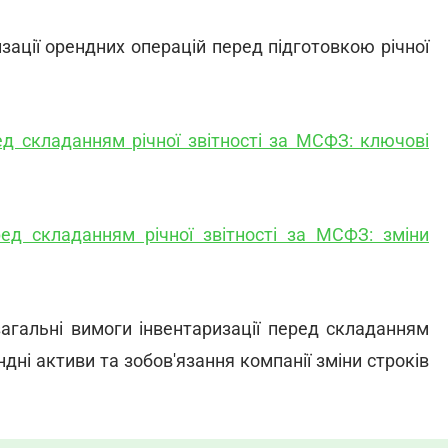
изації орендних операцій перед підготовкою річної
ед складанням річної звітності за МСФЗ: ключові
ред складанням річної звітності за МСФЗ: зміни
загальні вимоги інвентаризації перед складанням
ендні активи та зобов'язання компанії зміни строків