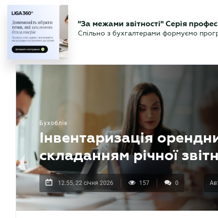
БІЗНЕСУ
ЮРИСТУ
БУ
"За межами звітності" Серія профес
БУХГАЛТЕР
Новини
Аналітика
Календа
Спільно з бухгалтерами формуємо програ
.UA
Бухоблік
Інвентаризація орендн
складанням річної звіт
12.55, 22 січня 2026
157
0
Ав