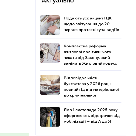
Актуально
Подають усі: акцент ТЦК
щодо звітування до 20
червня про техніку та водіїв
Комплексна реформа
житлової політики: чого
чекати від Закону, який
замінить Житловий кодекс
Відповідальність
бухгалтера у 2026 році:
повний гід від матеріальної
до кримінальної
Як з 1 листопада 2025 року
оформлюють відстрочки від
мобілізації – від А до Я