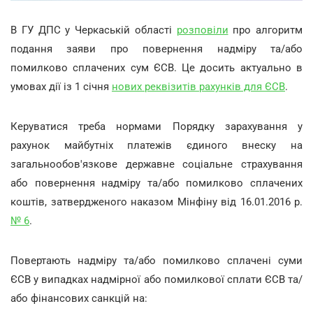
В ГУ ДПС у Черкаській області
розповіли
про алгоритм
подання заяви про повернення надміру та/або
помилково сплачених сум ЄСВ. Це досить актуально в
умовах дії із 1 січня
нових реквізитів рахунків для ЄСВ
.
Керуватися треба нормами Порядку зарахування у
рахунок майбутніх платежів єдиного внеску на
загальнообов'язкове державне соціальне страхування
або повернення надміру та/або помилково сплачених
коштів, затвердженого наказом Мінфіну від 16.01.2016 р.
№ 6
.
Повертають надміру та/або помилково сплачені суми
ЄСВ у випадках надмірної або помилкової сплати ЄСВ та/
або фінансових санкцій на: