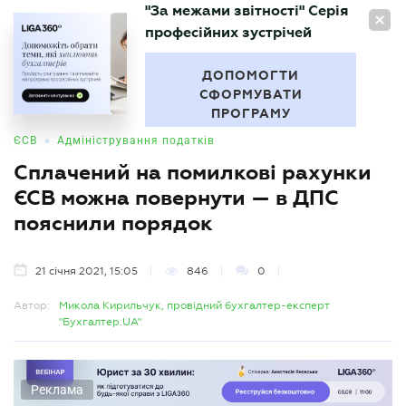
"За межами звітності" Серія
UA
професійних зустрічей
БУХГАЛТЕР
.UA
ДОПОМОГТИ
СФОРМУВАТИ
ПРОГРАМУ
•
ЄСВ
Адміністрування податків
Сплачений на помилкові рахунки
ЄСВ можна повернути — в ДПС
пояснили порядок
21 січня 2021, 15:05
846
0
Автор:
Микола Кирильчук, провідний бухгалтер-експерт
"Бухгалтер.UA"
Реклама