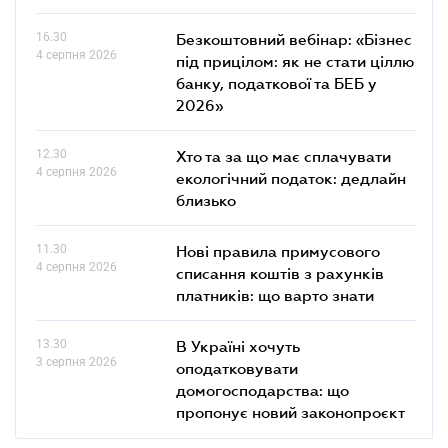
16.30
Безкоштовний вебінар: «Бізнес
4 серпня 2026
під прицілом: як не стати ціллю
банку, податкової та БЕБ у
2026»
12.30
Хто та за що має сплачувати
4 серпня 2026
екологічний податок: дедлайн
близько
11.30
Нові правила примусового
4 серпня 2026
списання коштів з рахунків
платників: що варто знати
13.30
В Україні хочуть
3 серпня 2026
оподатковувати
домогосподарства: що
пропонує новий законопроєкт