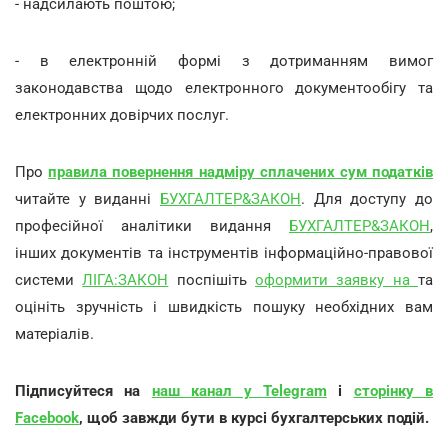
- надсилають поштою;
- в електронній формі з дотриманням вимог
законодавства щодо електронного документообігу та
електронних довірчих послуг.
Про
правила повернення надміру сплачених сум податків
читайте у виданні
БУХГАЛТЕР&ЗАКОН
. Для доступу до
професійної аналітики видання
БУХГАЛТЕР&ЗАКОН
,
інших документів та інструментів інформаційно-правової
системи
ЛІГА:ЗАКОН
поспішіть
оформити заявку на
та
оцініть зручність і швидкість пошуку необхідних вам
матеріалів.
Підписуйтеся на
наш канал у Telegram
і
сторінку в
Facebook
, щоб завжди бути в курсі бухгалтерських подій.